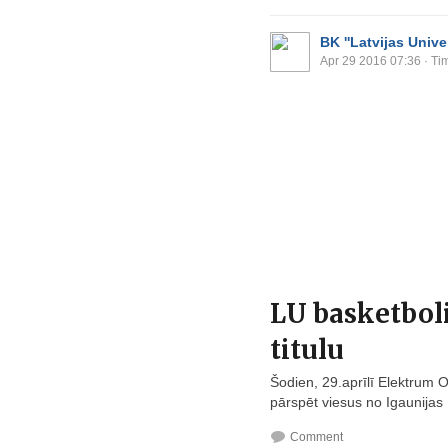
BK ''Latvijas Univer
Apr 29 2016 07:36
· Ti
LU basketbol
titulu
Šodien, 29.aprīlī Elektrum O
pārspēt viesus no Igaunijas .
Comment