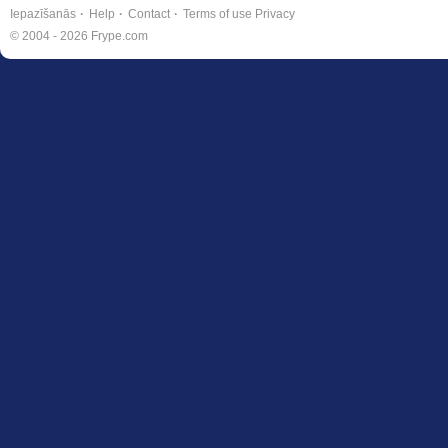
Iepazīšanās
Help
Contact
Terms of use
Privacy
© 2004 - 2026 Frype.com