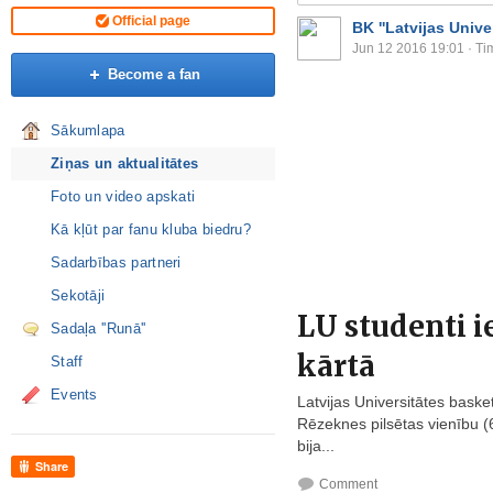
Official page
BK ''Latvijas Univer
Jun 12 2016 19:01
· Ti
Become a fan
Sākumlapa
Ziņas un aktualitātes
Foto un video apskati
Kā kļūt par fanu kluba biedru?
Sadarbības partneri
Sekotāji
LU studenti ie
Sadaļa ''Runā''
kārtā
Staff
Events
Latvijas Universitātes bask
Rēzeknes pilsētas vienību (6
bija...
Share
Comment