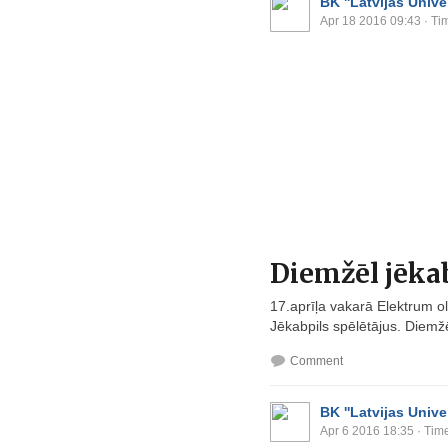
BK ''Latvijas Univer
Apr 18 2016 09:43
· Ti
Diemžēl jēkab
17.aprīļa vakarā Elektrum o
Jēkabpils spēlētājus. Diemžēl
Comment
BK ''Latvijas Univer
Apr 6 2016 18:35
· Time