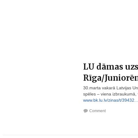
LU dāmas uzsā
Rīga/Junior
30.marta vakarā Latvijas Un
spēles – viena izbraukumā, 
www.bk.lu.lv/zinas/t/39432...
Comment