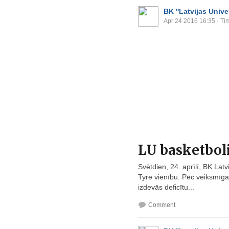
BK ''Latvijas Univer
Apr 24 2016 16:35
· Ti
LU basketbol
Svētdien, 24. aprīlī, BK La
Tyre vienību. Pēc veiksmīga
izdevās deficītu...
Comment