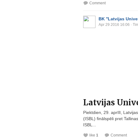
Comment
BK ''Latvijas Univer
Apr 29 2016 16:06
· Ti
Latvijas Univ
Piektdien, 29. aprīlī, Latvi
(ISBL) finālspēli pret Tallin
ISBL...
like
1
Comment