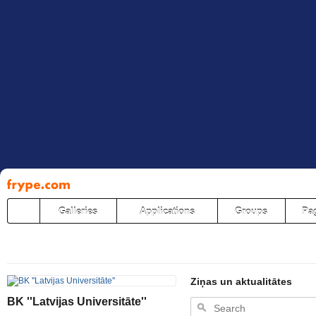
Pāriet
uz
saturu
Galleries
Applications
Groups
Pa
Ziņas un aktualitātes
BK ''Latvijas Universitāte''