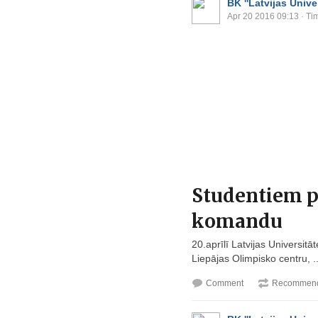
BK ''Latvijas Univer
Apr 20 2016 09:13
· Ti
Studentiem p
komandu
20.aprīlī Latvijas Universit
Liepājas Olimpisko centru, ..
Comment
Recommend