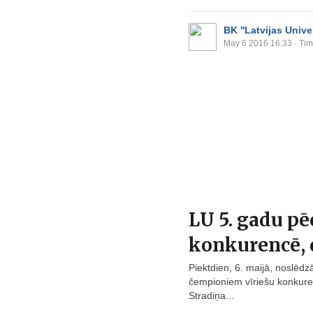
BK ''Latvijas Univer
May 6 2016 16:33
· Tim
LU 5. gadu pē
konkurencē,
Piektdien, 6. maijā, noslēdz
čempioniem vīriešu konkurenc
Stradiņa...