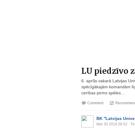
LU piedzīvo 
6. aprīļa vakarā Latvijas Un
spēcīgākajām komandām līgā,
cerības pirms spēles...
Comment
Recommend
BK ''Latvijas Univer
Mar 30 2016 06:52
· Ti