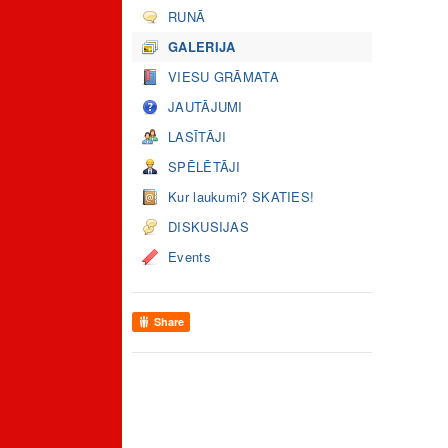
RUNĀ
GALERIJA
VIESU GRĀMATA
JAUTĀJUMI
LASĪTĀJI
SPĒLĒTĀJI
Kur laukumi? SKATIES!
DISKUSIJAS
Events
Share