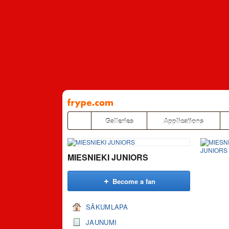
Pāriet
uz
saturu
Galleries
Applications
MIESNIEKI JUNIORS
Become a fan
SĀKUMLAPA
JAUNUMI