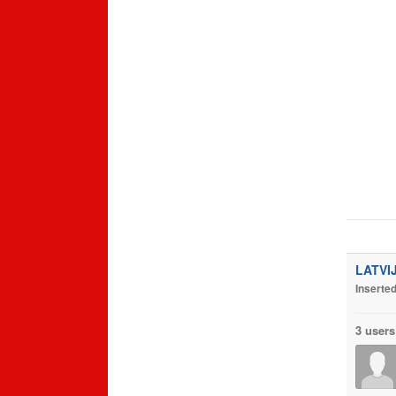
LATVI
Inserte
3 users 