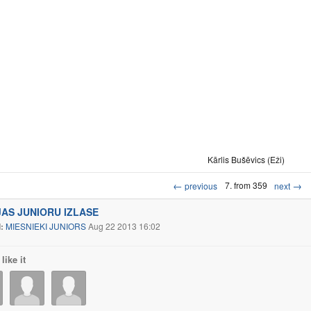
Kārlis Bušēvics (Eži)
←
→
7. from 359
previous
next
JAS JUNIORU IZLASE
d:
MIESNIEKI JUNIORS
Aug 22 2013 16:02
like it