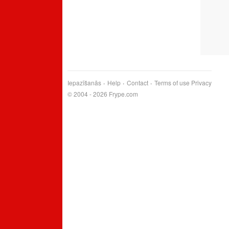
Iepazīšanās
Help
Contact
Terms of use
Privacy
© 2004 - 2026 Frype.com