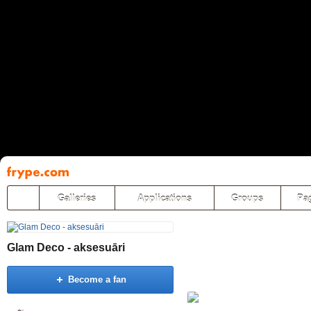
Pāriet
uz
saturu
Galleries
Applications
Groups
Pa
Glam Deco - aksesuāri
Become a fan