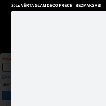
20Ls VĒRTA GLAM DECO PRECE - BEZMAKSAS!
Pāriet
uz
saturu
Galleries
Applications
Groups
Pa
20Ls 
Glam Deco - aksesuāri
Become a fan
IEGŪSTI Glam Deco preci 20 