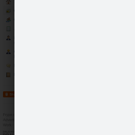
MUMS IR SVARĪGS Tavs vied
Sākumlapa
--
Glam Deco skaistākie momenti
Aizpildi aptauju:
http://www.
Glam Deco līdzjutēji
Jaunumi
īpaši svarīgas personas - VIP
sektors
Cilvēki, lietas kursā par Glam
Deco
Runā
Kontakti un veikali- Nāc ciemos!
IEGŪSTI Glam Deco pr…
Share
like
3
Frype.com services
Help
Contact
Advertising
Work
More