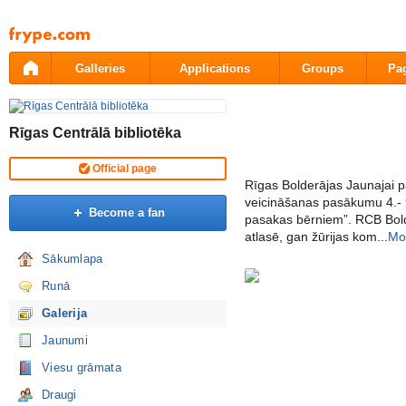
Pāriet
uz
saturu
Galleries
Applications
Groups
Pa
Rīgas Centrālā bibliotēka
Official page
Rīgas Bolderājas Jaunajai pa
veicināšanas pasākumu 4.- 9
Become a fan
pasakas bērniem”. RCB Bolder
atlasē, gan žūrijas kom...
Mo
Sākumlapa
Runā
Galerija
Jaunumi
Viesu grāmata
Draugi