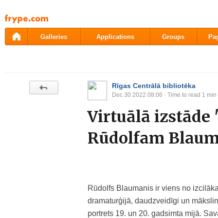
Pāriet
uz
saturu
Galleries
Applications
Groups
Pa
Rīgas Centrālā bibliotēka
Dec 30 2022 08:06
· Time to read 1 min
Virtuālā izstād
Rūdolfam Blaum
Rūdolfs Blaumanis ir viens no izcilāka
dramaturģijā, daudzveidīgi un mākslini
portrets 19. un 20. gadsimta mijā. Sav