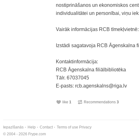
nostiprināšanos un ekonomiskos centie
individualitātei un personībai, viņu i
Vairāk informācijas RCB tīmekļvietnē
Izstādi sagatavoja RCB Āgenskalna fil
Kontaktinformācija:
RCB Āgenskalna filiālbibliotēka
Tālr. 67037045
E-pasts: rcb.agenskalns@
riga.lv
like
1
Recommendations
3
Iepazīšanās
Help
Contact
Terms of use
Privacy
© 2004 - 2026 Frype.com