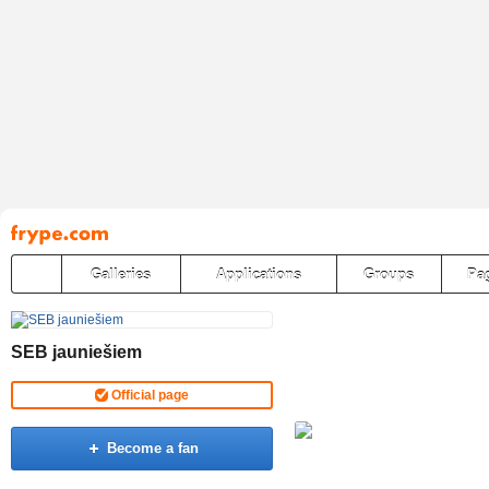
Pāriet
uz
saturu
Galleries
Applications
Groups
Pa
SEB jauniešiem
Official page
Become a fan