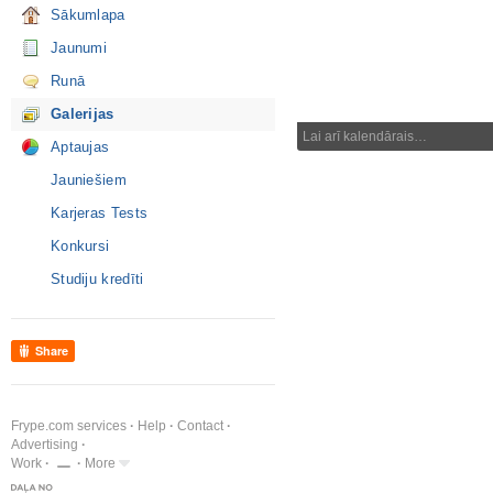
Sākumlapa
Jaunumi
Runā
Galerijas
Lai arī kalendārais…
Aptaujas
Jauniešiem
Karjeras Tests
Konkursi
Studiju kredīti
Share
Frype.com services
Help
Contact
Advertising
Work
More