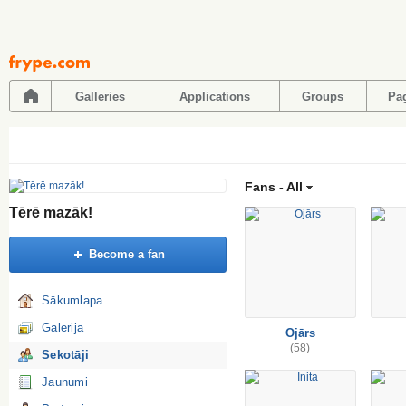
Pāriet
uz
saturu
Galleries
Applications
Groups
Pa
Fans -
All
Tērē mazāk!
Become a fan
Sākumlapa
Galerija
Ojārs
(58)
Sekotāji
Jaunumi