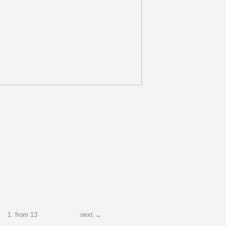
Griķu, ābolu…
Humana Griķu putra a…
Humana Mannā
īsu putra ar…
1
.
from
13
next →