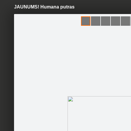
JAUNUMS! Humana putras
Pāriet
uz
saturu
Galleries
Applications
Bērnulietas.lv
Official page