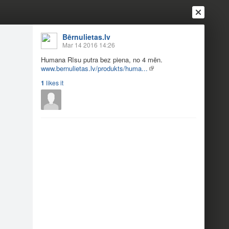
Bērnulietas.lv
Mar 14 2016 14:26
Humana Rīsu putra bez piena, no 4 mēn.
www.bernulietas.lv/produkts/huma...
1
likes it
Login
Register
Or login with
Friends
Blogs
Messages
putras
6