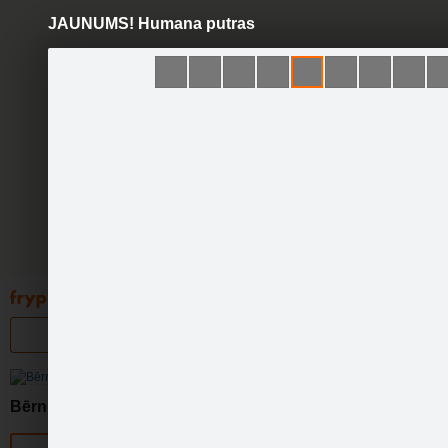
JAUNUMS! Humana putras
Pāriet
uz
saturu
Galleries
Applications
Groups
Pa
Bērnulietas.lv
Official page