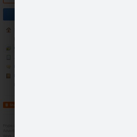
Become a fan
Sākums
BIO Biezeņi
Galerija
Jaunumi
Humana Rīsu putra be…
Runā
Kontakti
Konkursi
Share
Frype.com services
Help
Contact
Humana Rīsu, zirņu u…
Advertising
Work
More