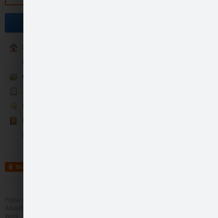
Become a fan
Sākums
BIO Biezeņi
Galerija
Jaunumi
Humana Rīsu putra be…
Runā
Kontakti
Konkursi
Share
Frype.com services
Help
Contact
Humana Rīsu, zirņu u…
Advertising
Work
More