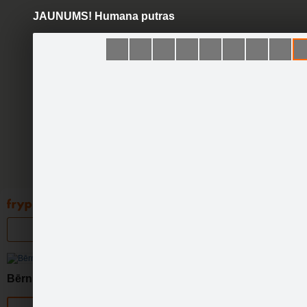
JAUNUMS! Humana putras
Pāriet
uz
saturu
Galleries
Applications
Groups
Pa
Bērnulietas.lv
Official page