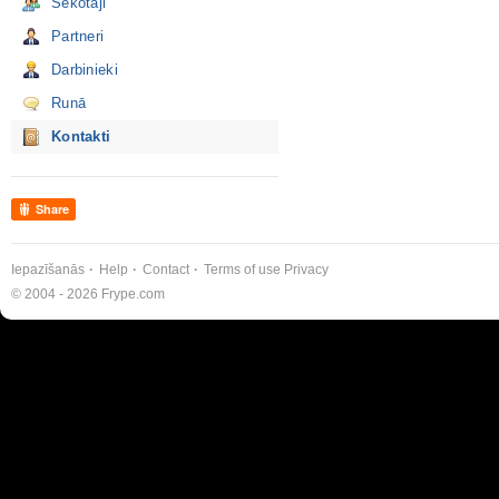
Sekotāji
Partneri
Darbinieki
Runā
Kontakti
Share
Iepazīšanās
Help
Contact
Terms of use
Privacy
© 2004 - 2026 Frype.com