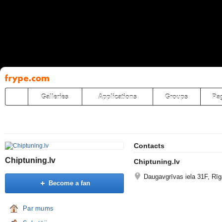
Pāriet
uz
saturu
Galleries
Applications
Groups
Pa
Contacts
Chiptuning.lv
Chiptuning.lv
Daugavgrīvas iela 31F, Rīg
Become a fan
Par mums