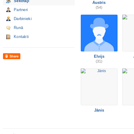
Sekotāji
Austris
(54)
Partneri
Darbinieki
Runā
Kontakti
Share
Elvijs
(31)
Jānis