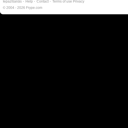
Iepazīšanās
Help
Contact
Terms of use
Privacy
© 2004 - 2026 Frype.com