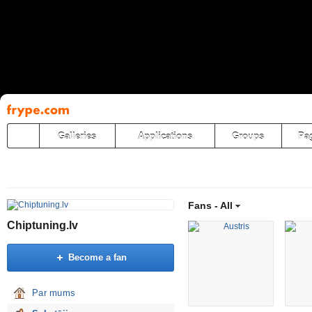
Pāriet
uz
saturu
Galleries
Applications
Groups
Pa
Fans -
All
Chiptuning.lv
Become a fan
Par mums