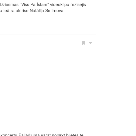
Dziesmas “Viss Pa Īstam” videoklipu režisējis
 teātra aktrise Natālija Smirnova.
ncertu Palladiumā varat nopirkt biļetes te