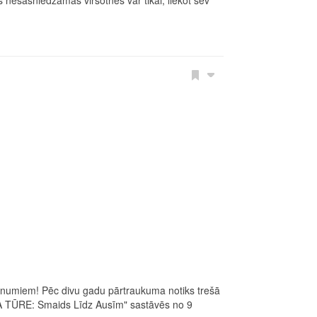
numiem! Pēc divu gadu pārtraukuma notiks trešā
KA TŪRE: Smaids Līdz Ausīm" sastāvēs no 9