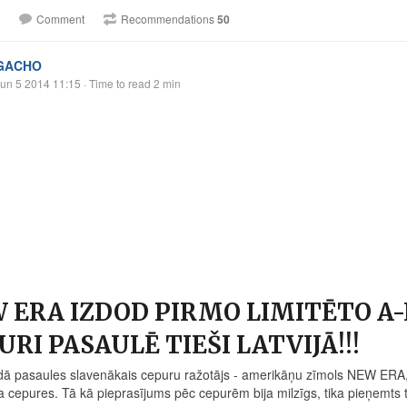
Comment
Recommendations
50
GACHO
un 5 2014 11:15
· Time to read 2 min
 ERA IZDOD PIRMO LIMITĒTO 
URI PASAULĒ TIEŠI LATVIJĀ!!!
ā pasaules slavenākais cepuru ražotājs - amerikāņu zīmols NEW ERA, pir
 cepures. Tā kā pieprasījums pēc cepurēm bija milzīgs, tika pieņemts t