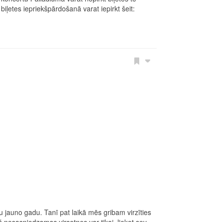
iļetes iepriekšpārdošanā varat iepirkt šeit:
 jauno gadu. Tanī pat laikā mēs gribam virzīties
nesasniedzamas virsotnes var tikai, liekot sev