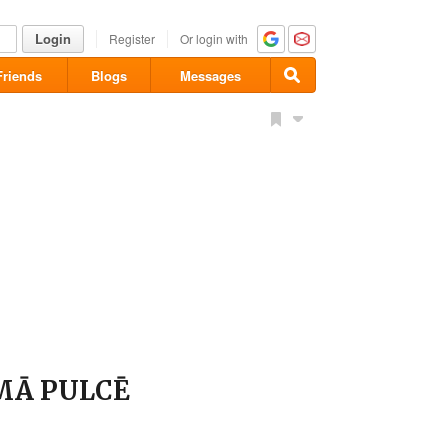
Login
Register
Or login with
Friends
Blogs
Messages
MĀ PULCĒ