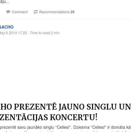
tāju...
Comment
Recommendations
29
GACHO
May 6 2014 17:20
· Time to read 2 min
HO PREZENTĒ JAUNO SINGLU UN
ZENTĀCIJAS KONCERTU!
ezentē savu jaunāko singlu “Celies!”. Dziesma “Celies!” ir domāta kā ie