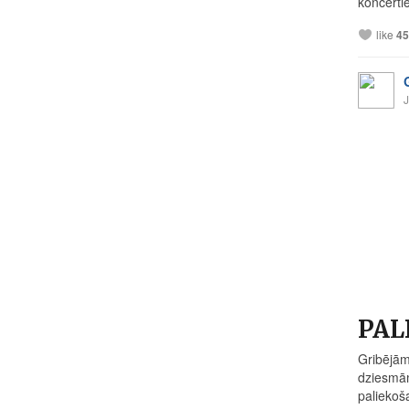
koncertie
like
45
J
PALD
Gribējām
dziesmām
paliekoša