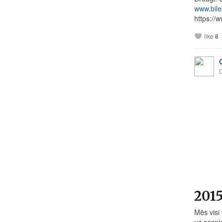
www.bile
https://w
like
8
2015
Mēs visi
uz sasni