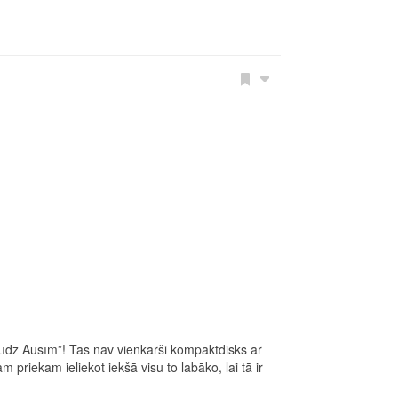
Līdz Ausīm”! Tas nav vienkārši kompaktdisks ar
riekam ieliekot iekšā visu to labāko, lai tā ir