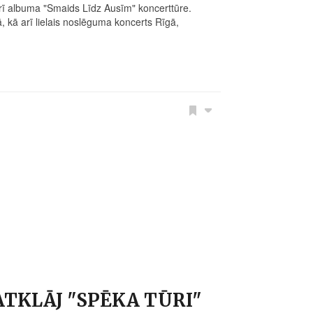
rī albuma "Smaids Līdz Ausīm" koncerttūre.
ā, kā arī lielais noslēguma koncerts Rīgā,
ATKLĀJ "SPĒKA TŪRI"