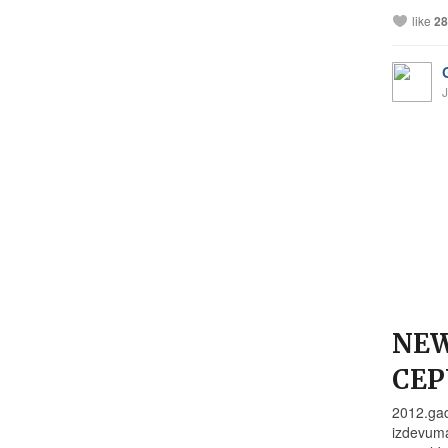
like
28
J
NEW
CEP
2012.gad
izdevuma