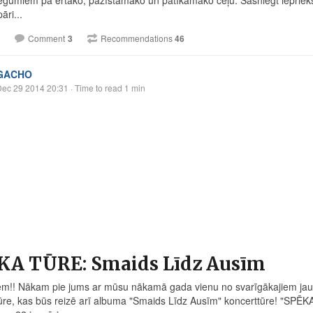
āri...
Comment
3
Recommendations
46
GACHO
Dec 29 2014 20:31
· Time to read 1 min
KA TŪRE: Smaids Līdz Ausīm
em!! Nākam pie jums ar mūsu nākamā gada vienu no svarīgākajiem jau
re, kas būs reizē arī albuma "Smaids Līdz Ausīm" koncerttūre! "SPĒ