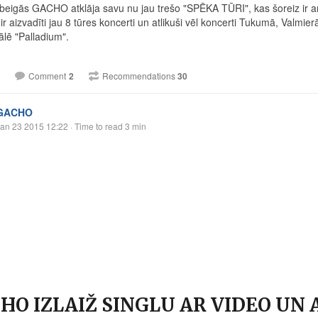
beigās GACHO atklāja savu nu jau trešo "SPĒKA TŪRI", kas šoreiz ir a
 aizvadīti jau 8 tūres koncerti un atlikuši vēl koncerti Tukumā, Valmier
ālē "Palladium".
Comment
2
Recommendations
30
GACHO
an 23 2015 12:22
· Time to read 3 min
HO IZLAIŽ SINGLU AR VIDEO UN 