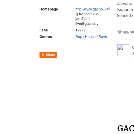
Janvāra 
Homepage
http://www.gacho.lv
Kopumā ir
||| Koncerti,u.c.
koncertz
jautājumi:
...
live@gacho.lv
Fans
17977
like
30
Genres
Rap
/
House
/
Rave
J
Share
GAC