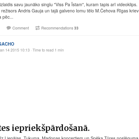
laidis savu jaunāko singlu "Viss Pa Īstam", kuram tapis arī videoklips. 
 režisors Andris Gauja un tajā galveno lomu tēlo M.Čehova Rīgas krievu
 pēc...
Comment
Recommendations
33
GACHO
an 14 2015 10:13
· Time to read 1 min
tes iepriekšpārdošanā.
Uz Liepājas, Tukuma, Madonas koncertiem un Spēka Tūres noslēguma ko