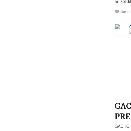
ar izpildī
like
11
GAC
PRE
GACHO pr