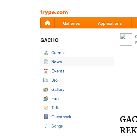
Pāriet
uz
saturu
Galleries
Applications
GACHO
Current
News
Events
Bio
Gallery
Fans
Talk
Guestbook
GAC
Songs
REK