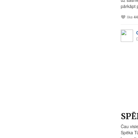
pārkāpt p
like
44
SPĒ
Čau visi
Spēka Tū