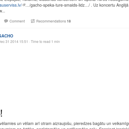
suserviss.lv/
…/gacho-speka-ture-smaids-lidz…/ . Uz koncertu Anglijā b
w...
Comment
Recommendations
18
GACHO
Dec 31 2014 15:51
· Time to read 1 min
!
 vēlamies un vēlam arī otram aizraujošu, pieredzes bagātu un veiksmīgu
egumiem pa ērtāko, pazīstamāko un patīkamāko ceļu. Sasniegt iepriekš 