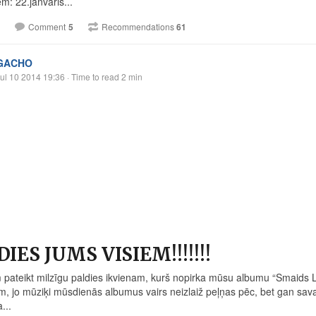
m: 22.janvāris...
Comment
5
Recommendations
61
GACHO
ul 10 2014 19:36
· Time to read 2 min
IES JUMS VISIEM!!!!!!!
 pateikt milzīgu paldies ikvienam, kurš nopirka mūsu albumu “Smaids 
, jo mūziķi mūsdienās albumus vairs neizlaiž peļņas pēc, bet gan savam p
...