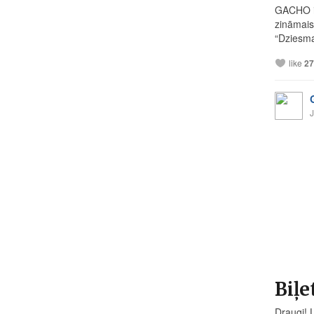
GACHO iz
zināmais
“Dziesma
like
27
J
Biļe
Draugi! 