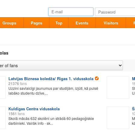
Groups
Pages
Top
Events
Visitors
olas
Latvijas Biznesa koledža/ Rīgas 1. vidusskola
M
21376
fans
1
Uzzini savlaicīgi jaunumus par studijām, izjūti, kā pulsē
S
labāko studentu dzīve,...
U
Kuldīgas Centra vidusskola
Š
1561
fans
1
Skolā mācās 632 skolēni un strādā 60 pedagoģiskie
M
darbinieki. Vairāk info - sk...
k