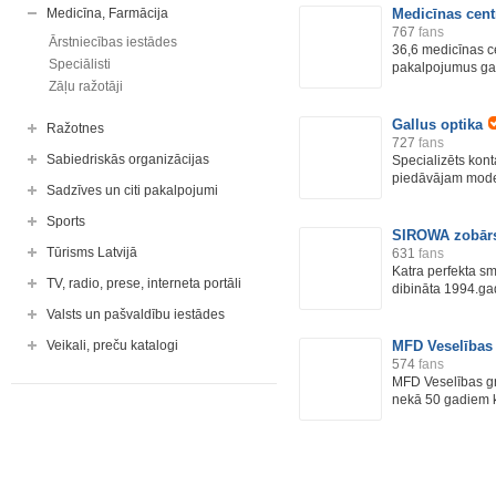
Medicīna, Farmācija
Medicīnas cent
767
fans
Ārstniecības iestādes
36,6 medicīnas c
Speciālisti
pakalpojumus gan
Zāļu ražotāji
Gallus optika
Ražotnes
727
fans
Sabiedriskās organizācijas
Specializēts kon
piedāvājam moder
Sadzīves un citi pakalpojumi
Sports
SIROWA zobārst
Tūrisms Latvijā
631
fans
Katra perfekta sm
TV, radio, prese, interneta portāli
dibināta 1994.gad
Valsts un pašvaldību iestādes
Veikali, preču katalogi
MFD Veselības
574
fans
MFD Veselības gr
nekā 50 gadiem k