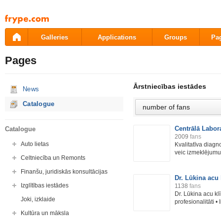
Pāriet
uz
saturu
Galleries
Applications
Groups
Pa
Pages
Ārstniecības iestādes
News
Catalogue
Centrālā Labora
Catalogue
2009
fans
Auto lietas
Kvalitatīva diagn
veic izmeklējumus
Celtniecība un Remonts
Finanšu, juridiskās konsultācijas
Dr. Lūkina acu 
Izglītības iestādes
1138
fans
Dr. Lūkina acu kl
Joki, izklaide
profesionalitāti • I
Kultūra un māksla