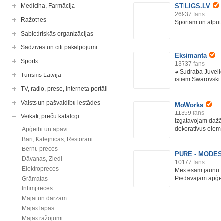
Medicīna, Farmācija
STILIGS.LV
26937
fans
Ražotnes
Sportam un atpūt
Sabiedriskās organizācijas
Sadzīves un citi pakalpojumi
Eksimanta
Sports
13737
fans
◕ Sudraba Juvelie
Tūrisms Latvijā
īstiem Swarovski.
TV, radio, prese, interneta portāli
Valsts un pašvaldību iestādes
MoWorks
11359
fans
Veikali, preču katalogi
Izgatavojam dažā
dekoratīvus eleme
Apģērbi un apavi
Bāri, Kafejnīcas, Restorāni
Bērnu preces
PURE - MODES
Dāvanas, Ziedi
10177
fans
Elektropreces
Mēs esam jaunu u
Piedāvājam apģēr
Grāmatas
Intīmpreces
Mājai un dārzam
Mājas lapas
Mājas ražojumi