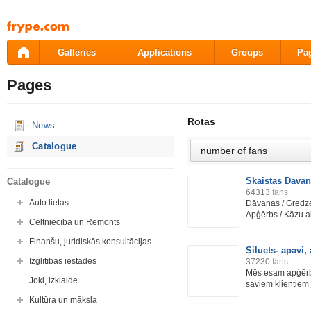
Pāriet
uz
saturu
Galleries
Applications
Groups
Pa
Pages
Rotas
News
Catalogue
Skaistas Dāva
Catalogue
64313
fans
Auto lietas
Dāvanas / Gredze
Apģērbs / Kāzu ak
Celtniecība un Remonts
Finanšu, juridiskās konsultācijas
Siluets- apavi,
Izglītības iestādes
37230
fans
Mēs esam apģērbu
Joki, izklaide
saviem klientiem
Kultūra un māksla