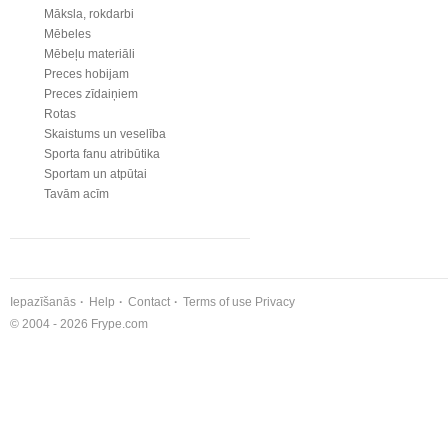
Māksla, rokdarbi
Mēbeles
Mēbeļu materiāli
Preces hobijam
Preces zīdaiņiem
Rotas
Skaistums un veselība
Sporta fanu atribūtika
Sportam un atpūtai
Tavām acīm
Iepazīšanās
Help
Contact
Terms of use
Privacy
© 2004 - 2026 Frype.com