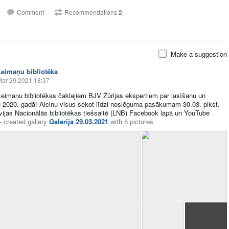
Comment
Recommendations
2
Make a suggestion
Leimaņu bibliotēka
Mar 29 2021 18:37
Leimaņu bibliotēkas čaklajiem BJV Žūrijas ekspertiem par lasīšanu un
 2020. gadā! Aicinu visus sekot līdzi noslēguma pasākumam 30.03. plkst.
vijas Nacionālās bibliotēkas tiešsaitē (LNB) Facebook lapā un YouTube
—
created gallery
Galerija 29.03.2021
with
5 pictures