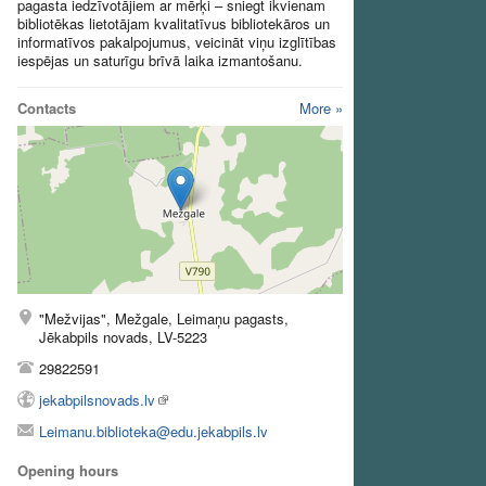
pagasta iedzīvotājiem ar mērķi – sniegt ikvienam
bibliotēkas lietotājam kvalitatīvus bibliotekāros un
informatīvos pakalpojumus, veicināt viņu izglītības
iespējas un saturīgu brīvā laika izmantošanu.
Contacts
More »
"Mežvijas", Mežgale, Leimaņu pagasts,
Jēkabpils novads, LV-5223
29822591
jekabpilsnovads.lv
Leimanu.biblioteka@edu.jekabpils.lv
Opening hours