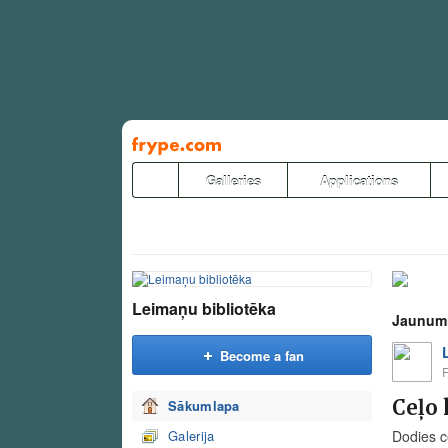
Pāriet
uz
saturu
Galleries
Applications
Leimaņu bibliotēka
Jaunum
Become a fan
F
Ceļo 
Sākumlapa
Galerija
Dodies ce