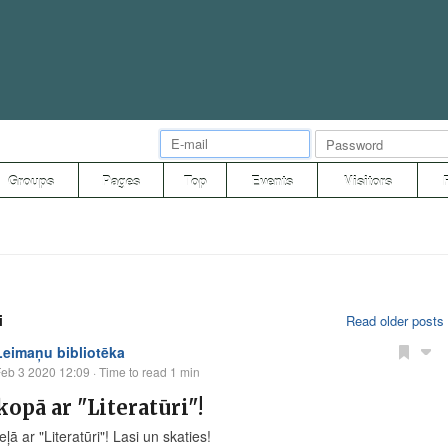
Groups
Pages
Top
Events
Visitors
i
Read older posts
Leimaņu bibliotēka
eb 3 2020 12:09
· Time to read 1 min
kopā ar "Literatūri"!
ļā ar "Literatūri"! Lasi un skaties!