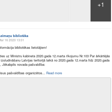
+1
Leimaņu bibliotēka
Mar 16 2020 13:01
formācija bibliotēkas lietotājiem!
ies uz Ministru kabineta 2020.gada 12.marta rīkojumu Nr.103 Par ārkārtējās
s izsludināšanu Latvijas teritorijā laikā no 2020.gada 12.marta līdz 2020.gada
m, Jēkabpils novada pašvaldība:
visus pašvaldības organizētos​...
Read more