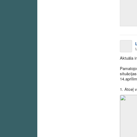
Aktuāla in
Pamatojot
situācija
14.aprīli
1. Atceļ 