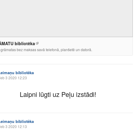
MATU bibliotēka
-grāmatas bez maksas savā telefonā, planšetē un datorā.
Leimaņu bibliotēka
eb 3 2020 12:23
Laipni lūgti uz Peļu izstādi!
Leimaņu bibliotēka
eb 3 2020 12:13