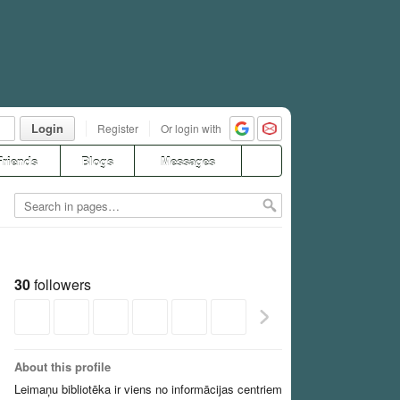
Login
Register
Or login with
Friends
Blogs
Messages
30
followers
About this profile
Leimaņu bibliotēka ir viens no informācijas centriem