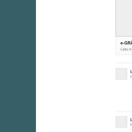
e-GRĀ
Lasu e
F
F