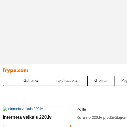
Pāriet
uz
saturu
Galleries
Applications
Groups
Pa
Polls
Interneta veikals 220.lv
Kuru no 220.lv piedāvātajie