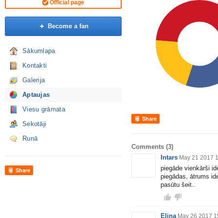
Official page
Become a fan
Sākumlapa
Kontakti
Galerija
Aptaujas
Viesu grāmata
Share
Sekotāji
Runā
Comments
(3)
Intars
May 21 2017 
piegāde vienkārši ide
Share
piegādas, ātrums id
pasūtu šeit..
Elina
May 26 2017 1