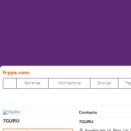
Pāriet
uz
saturu
Galleries
Applications
Groups
Pa
Contacts
7GURU
7GURU
Ausekļa iela 14, Rīga, LV-