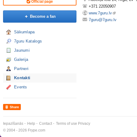
Official page
+371 22050907
www.7guru.lv
Become a fan
7guru@7guru.lv
Sākumlapa
7guru Katalogs
Jaunumi
Galerija
Partneri
Kontakti
Events
Share
Iepazīšanās
Help
Contact
Terms of use
Privacy
© 2004 - 2026 Frype.com