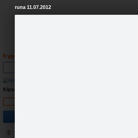
runa 11.07.2012
Pāriet
uz
saturu
Galleries
Applications
Groups
Pa
Ķīpsalas Peldbaseins
Official page
Un ko Tu izmanto no RTU ĶP
Become a fan
Sākumlapa