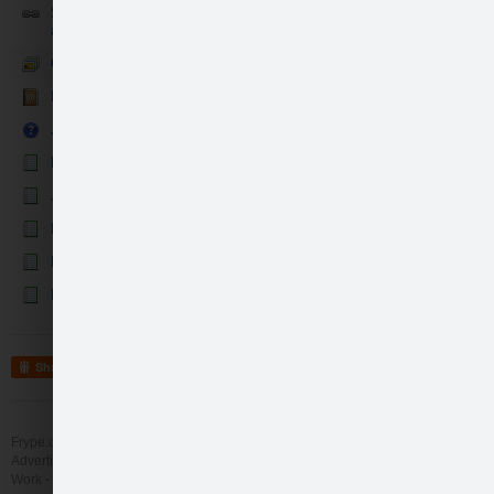
Seko mums un uzzini par
aktualitātēm pirmais! :)
Galerija
Kontakti
Jautājumi un atbildes
Un ko Tu izmanto no…
Darba laiks
Jaunumi
Pieaugušajiem
Bērniem
Darbinieki
Share
Frype.com services
Help
Contact
Advertising
Work
More