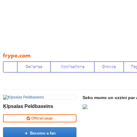
Pāriet
uz
saturu
Galleries
Applications
Groups
Pa
Seko mums un uzzini par a
Ķīpsalas Peldbaseins
Official page
Become a fan