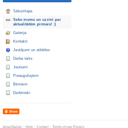
Sākumlapa
Seko mums un uzzini par
aktualitātēm pirmais! :)
Galerija
Kontakti
Jautājumi un atbildes
Darba laiks
Jaunumi
Pieaugušajiem
Bērniem
Darbinieki
Share
Iepazīšanās
Help
Contact
Terms of use
Privacy