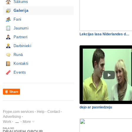
Sākums
Galerija
Fani
Jaunumi
Lekcijas lasa Nīderlandes d…
Partneri
Darbinieki
Runā
Kontakti
Events
Share
dejo ar pasniedzeju
Frype.com services
Help
Contact
Advertising
Work
More