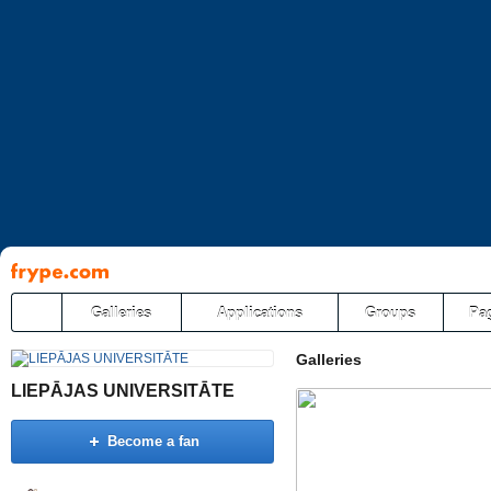
Pāriet
uz
saturu
Galleries
Applications
Groups
Pa
Galleries
LIEPĀJAS UNIVERSITĀTE
Become a fan