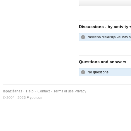
Discussions -
by activity
Neviena diskusija vēl nav s
Questions and answers
No questions
Iepazīšanās
Help
Contact
Terms of use
Privacy
© 2004 - 2026 Frype.com