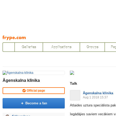
Pāriet
uz
saturu
Galleries
Applications
Groups
Pa
Āgenskalna klīnika
Talk
Official page
Āgenskalna klīnika
Aug 1 2018 15:37
Become a fan
Atlaides uztura speciālista p
Iegādājies saviem vecākiem va