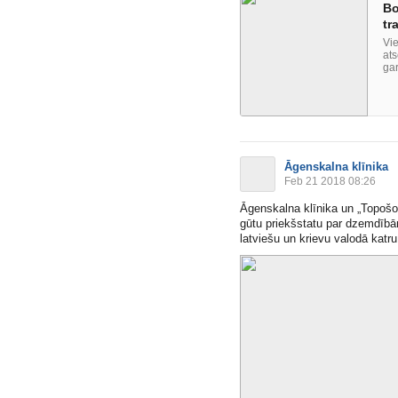
Bo
tr
Vie
ats
gar
Āgenskalna klīnika
Feb 21 2018 08:26
Āgenskalna klīnika un „Topošo 
gūtu priekšstatu par dzemdībā
latviešu un krievu valodā katr