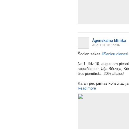
Āgenskalna klīnika
Aug 1 2018 15:36
Šodien sākas
#Seniorudienas
!
No 1. līdz 10. augustam piesako
speciālistiem Uģa Bērziņa, Kri
tiks piemērota -20% atlaide!
Kā arī pēc pirmās konsultācija
Read more