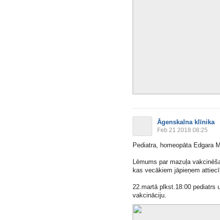
Āgenskalna klīnika
Feb 21 2018 08:25
Pediatra, homeopāta Edgara Me
Lēmums par mazuļa vakcinēšan
kas vecākiem jāpieņem attiecī
22.martā plkst.18:00 pediatrs 
vakcināciju.