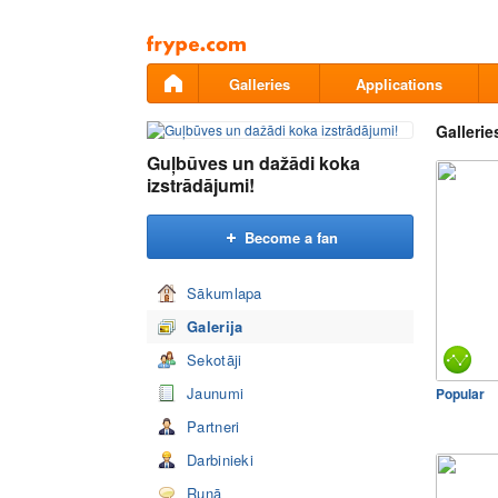
Pāriet
uz
saturu
Galleries
Applications
Gallerie
Guļbūves un dažādi koka
izstrādājumi!
Become a fan
Sākumlapa
Galerija
Sekotāji
Jaunumi
Popular
Partneri
Darbinieki
Runā