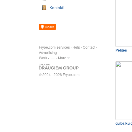
Kontakti
Share
Frype.com services
Help
Contact
Pelītes
Advertising
Work
More
© 2004 - 2026 Frype.com
gulbalku g