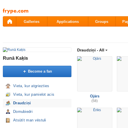
Pāriet
uz
saturu
Galleries
Applications
Groups
Pa
Draudziņi -
All
Runā Kaķis
Become a fan
Vieta, kur atgriezties
Vieta, kur pamielot acis
Ojārs
(58)
Draudziņi
Domubiedri
Atsūtīt man vēstuli