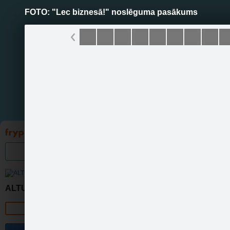
FOTO: "Lec biznesā!" noslēguma pasākums
Pāriet
uz
saturu
Galleries
Applications
Groups
Pa
FOT
ALTUM
Official page