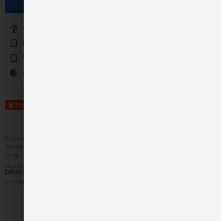
Become a fan
Sākumlapa
Biznesa ABC
Veiksmes stāsti
Aptaujas
Piektdien, 21.novemb…
Share
Frype.com services
Help
Contact
Advertising
Work
More
© 2004 - 2026 Frype.com
Piektdien, 21.novemb…