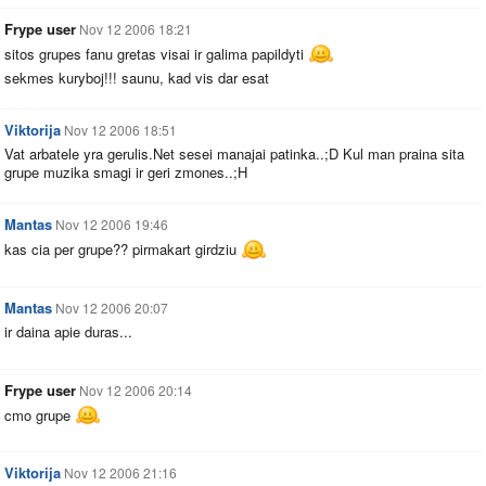
Frype user
Nov 12 2006 18:21
sitos grupes fanu gretas visai ir galima papildyti
sekmes kuryboj!!! saunu, kad vis dar esat
Viktorija
Nov 12 2006 18:51
Vat arbatele yra
gerulis.Net
sesei manajai patinka..;D Kul man praina sita
grupe muzika smagi ir geri zmones..;H
Mantas
Nov 12 2006 19:46
kas cia per grupe?? pirmakart girdziu
Mantas
Nov 12 2006 20:07
ir daina apie duras...
Frype user
Nov 12 2006 20:14
cmo grupe
Viktorija
Nov 12 2006 21:16