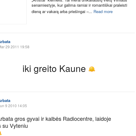
senamiestyje, kur galima ramiai ir romantiškai praleisti
dieną ar vakarą arba priešingai –...
Read more
Arbata
Mar 29 2011 19:58
iki greito Kaune
Arbata
un 9 2010 14:05
rbata gros gyvai ir kalbės Radiocentre, laidoje
s su Vyteniu