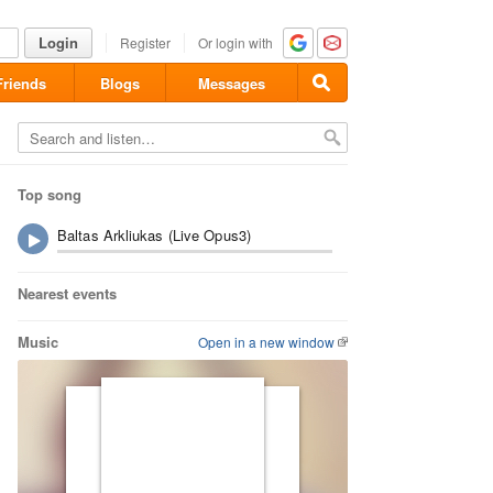
Login
Register
Or login with
Friends
Blogs
Messages
Top song
Baltas Arkliukas (Live Opus3)
Nearest events
Music
Open in a new window