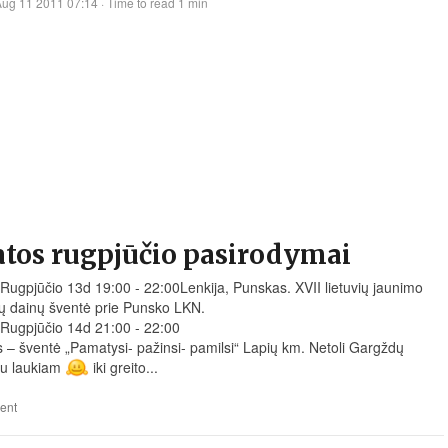
Aug 11 2011 07:14
· Time to read 1 min
atos rugpjūčio pasirodymai
Rugpjūčio 13d 19:00 - 22:00Lenkija, Punskas. XVII lietuvių jaunimo
ių dainų šventė prie Punsko LKN.
Rugpjūčio 14d 21:00 - 22:00
s – šventė „Pamatysi- pažinsi- pamilsi“ Lapių km. Netoli Gargždų
su laukiam
iki greito...
ent