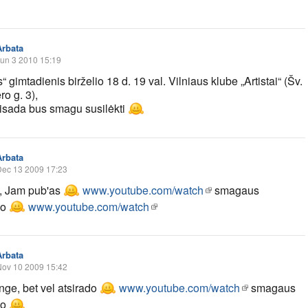
Arbata
un 3 2010 15:19
“ gimtadienis birželio 18 d. 19 val. Vilniaus klube „Artistai“ (Šv.
o g. 3),
 visada bus smagu susilėkti
Arbata
Dec 13 2009 17:23
, Jam pub'as
www.youtube.com/watch
smagaus
mo
www.youtube.com/watch
Arbata
Nov 10 2009 15:42
nge, bet vel atsirado
www.youtube.com/watch
smagaus
mo