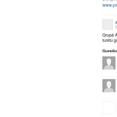
www.yo
O
Grupė A
turėtu g
Guestb