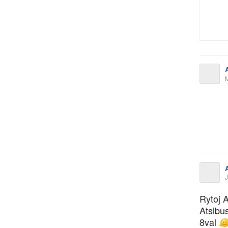
J
Rytoj A
Atsibu
8val