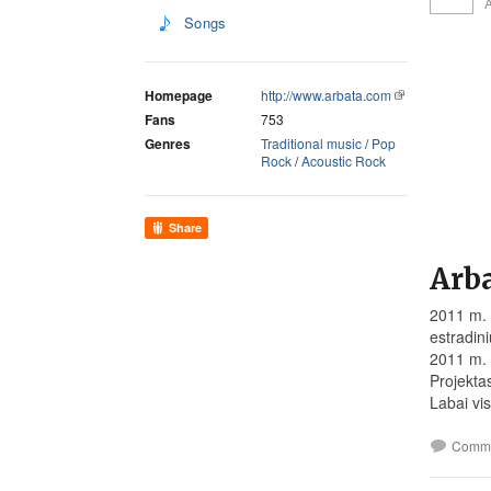
Songs
Homepage
http://www.arbata.com
Fans
753
Genres
Traditional music
/
Pop
Rock
/
Acoustic Rock
Share
Arb
2011 m. 
estradin
2011 m. 
Projekta
Labai vi
Comm