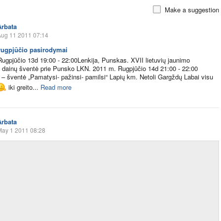
Make a suggestion
Arbata
Aug 11 2011 07:14
rugpjūčio pasirodymai
ugpjūčio 13d 19:00 - 22:00Lenkija, Punskas. XVII lietuvių jaunimo
ų dainų šventė prie Punsko LKN. 2011 m. Rugpjūčio 14d 21:00 - 22:00
 – šventė „Pamatysi- pažinsi- pamilsi“ Lapių km. Netoli Gargždų Labai visu
iki greito...
Read more
Arbata
May 1 2011 08:28