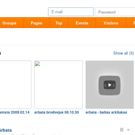
Groups
Pages
Top
Events
Visitors
s
Show all (5)
amsta 2009.02.14
arbata brodvejus 08.10.30
arbata - baltas arkliukas
Arbata