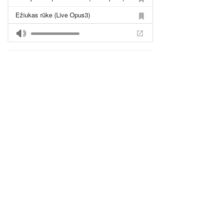
Ežiukas rūke (Live Opus3)
Sudie (Live Opus3)
Alutis (Live Opus3)
Nuo durų prie durų (Live Opus3)
Kaimyno Stepano Mantra
Aguona (ft. A.Orlova)
Rūdys (feat. E.Sirvydytė)
Linkėjimai Tau
Nuo durų prie durų
Tu nuostabi
Nieko nuostabaus
Turbo pana