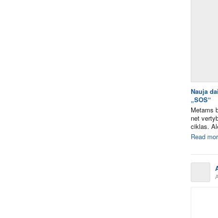
Nauja da
„SOS“
Metams bė
net vertyb
ciklas. Al
Read mor
A