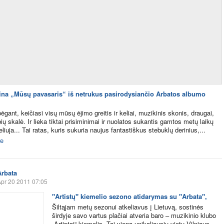
ina „Mūsų pavasaris“ iš netrukus pasirodysiančio Arbatos albumo
gant, keičiasi visų mūsų ėjimo greitis ir keliai, muzikinis skonis, draugai,
ių skalė. Ir lieka tiktai prisiminimai ir nuolatos sukantis gamtos metų laikų
eliuja... Tai ratas, kuris sukuria naujus fantastiškus stebuklų derinius,...
e
Arbata
pr 20 2011 07:05
"Artistų" kiemelio sezono atidarymas su "Arbata",
Šiltąjam metų sezonui atkeliavus į Lietuvą, sostinės
širdyje savo vartus plačiai atveria baro – muzikinio klubo
„Artistai“ kiemelis. Tai viena unikaliausių vietų Vilniaus