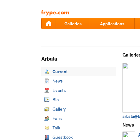
Pāriet
uz
saturu
Galleries
Applications
Gallerie
Arbata
Current
News
Events
Bio
Gallery
arbata@t
Fans
News
Talk
Guestbook