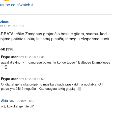
utube.com/watch
Arbata
ct 16 2009 06:13
RBATA ieško Žmogaus grojančio bosine gitara, svarbu, kad
rojimo patirties, būtų linksmų plaučių ir mėgtų eksperimentuoti.
ook
(398)
Frype user
Nov 12 2006 17:35
aaaa! dievinu!!=]]] daug esu buvusi ju koncertuose " Baltuose Drambliuose
" =]]
Frype user
Nov 12 2006 17:52
Oj čia tai gėris šita grupė, jų muzika visada praskaidrina nuotaika. O ir
patys yra šilti žmogučiai. Kad daugiau tokių grupių. ;]]]
Aida
Nov 12 2006 18:01
ojjj, kukuliai geri jie ;H*