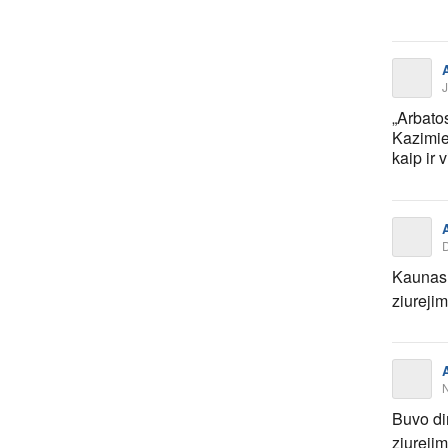
J
„Arbatos
Kazimier
kaip ir
Kaunas
ziureji
Buvo di
ziureji