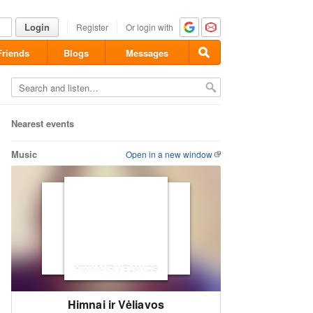
Login
Register
Or login with
Friends
Blogs
Messages
Nearest events
Music
Open in a new window
HIMNAI IR VĖLIAVOS
Himnai ir Vėliavos