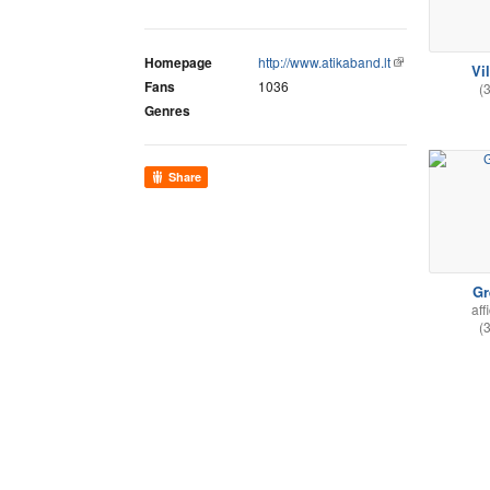
Homepage
http://www.atikaband.lt
Vi
Fans
1036
(
Genres
Share
Gr
aff
(