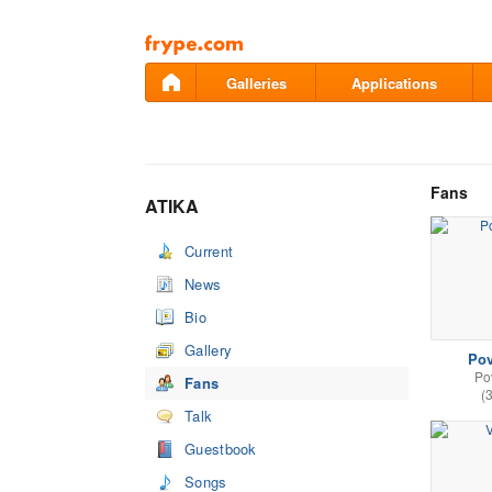
Pāriet
uz
saturu
Galleries
Applications
Fans
ATIKA
Current
News
Bio
Gallery
Pov
Po
Fans
(
Talk
Guestbook
Songs