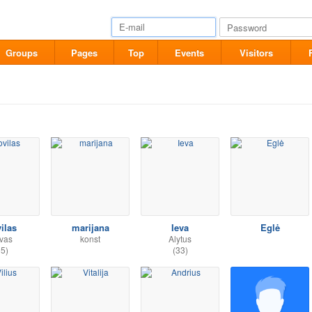
Groups
Pages
Top
Events
Visitors
ilas
marijana
Ieva
Eglė
vas
konst
Alytus
35)
(33)