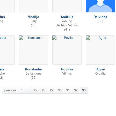
lius
Vitalija
Andrius
Deividas
35)
italy
konung
(36)
(40)
Telšiai - Vilnius
(41)
eta
Konstantin
Povilas
Agnė
iche
Defiant one
Vilnius
Ordalia
32)
(35)
previous
1
...
27
28
29
30
31
32
33