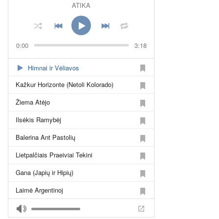
ATIKA
0:00
3:18
Himnai ir Vėliavos
Kažkur Horizonte (Netoli Kolorado)
Žiema Atėjo
Ilsėkis Ramybėj
Balerina Ant Pastolių
Lietpalčiais Praeiviai Tekini
Gana (Japių ir Hipių)
Laimė Argentinoj
Tebūnie, Kas Buvo