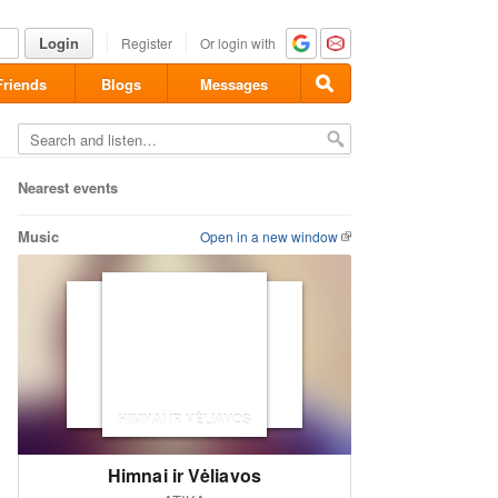
Login
Register
Or login with
Friends
Blogs
Messages
Nearest events
Music
Open in a new window
HIMNAI IR VĖLIAVOS
Himnai ir Vėliavos