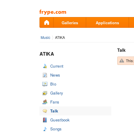
Pāriet
uz
saturu
Galleries
Applications
Music
ATIKA
Talk
ATIKA
This 
Current
News
Bio
Gallery
Fans
Talk
Guestbook
Songs