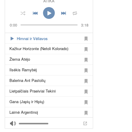
ATIKA
0:00
3:18
Himnai ir Vėliavos
Kažkur Horizonte (Netoli Kolorado)
Žiema Atėjo
Ilsėkis Ramybėj
Balerina Ant Pastolių
Lietpalčiais Praeiviai Tekini
Gana (Japių ir Hipių)
Laimė Argentinoj
Tebūnie, Kas Buvo