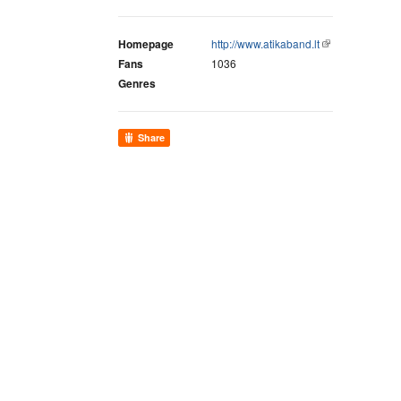
Homepage
http://www.atikaband.lt
Fans
1036
Genres
Share