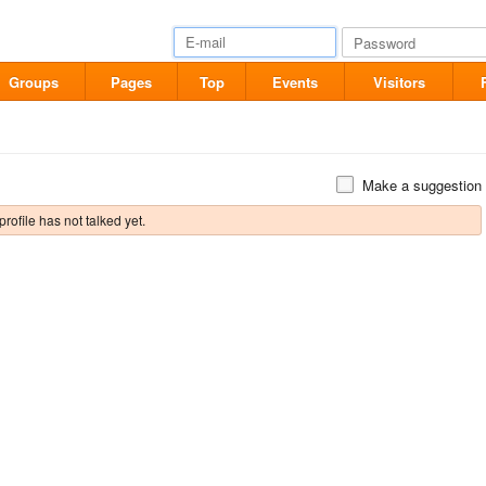
Groups
Pages
Top
Events
Visitors
Make a suggestion
profile has not talked yet.