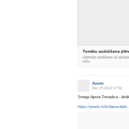
Tomātu audzēšana plēve
Optimāla laistīšana un aprūp
ražu.
Averto
Dec 25 2023 17:50
Sniega lāpsta Tornadica - ātrāk
https://averto.lv/lv/darza-darb..