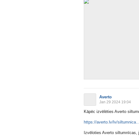
Averto
Jan 29 2024 19:04
Kāpēc izvēlēties Averto siltu
https://averto.lv/lv/siltumnica..
Izvēloties Averto siltumnīcas, j