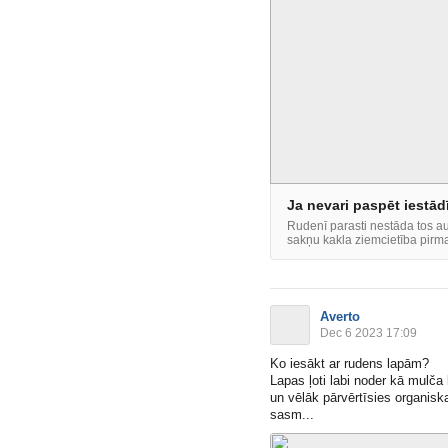
Ja nevari paspēt iestādī
Rudenī parasti nestāda tos a
sakņu kakla ziemcietība pirma
Averto
Dec 6 2023 17:09
Ko iesākt ar rudens lapām?
Lapas ļoti labi noder kā mulč
un vēlāk pārvērtīsies organisk
sasm...