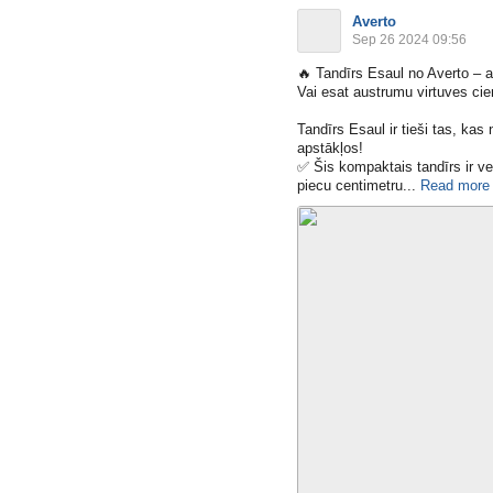
Averto
Sep 26 2024 09:56
🔥
Tandīrs Esaul no Averto – a
Vai esat austrumu virtuves cie
Tandīrs Esaul ir tieši tas, ka
apstākļos!
✅
Šis kompaktais tandīrs ir ve
piecu centimetru​...
Read more