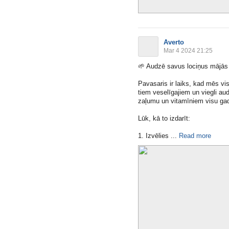
Averto
Mar 4 2024 21:25
🌱
Audzē savus lociņus mājās -
Pavasaris ir laiks, kad mēs vi
tiem veselīgajiem un viegli aud
zaļumu un vitamīniem visu ga
Lūk, kā to izdarīt:
1. Izvēlies ​...
Read more