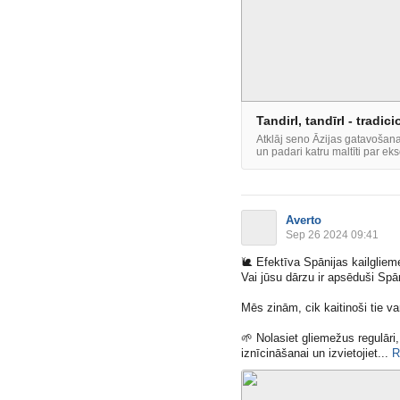
TandirI, tandīrI - tradi
Atklāj seno Āzijas gatavošan
un padari katru maltīti par ek
Averto
Sep 26 2024 09:41
🐌
Efektīva Spānijas kailglie
Vai jūsu dārzu ir apsēduši Spā
Mēs zinām, cik kaitinoši tie va
🌱
Nolasiet gliemežus regulāri,
iznīcināšanai un izvietojiet​...
R