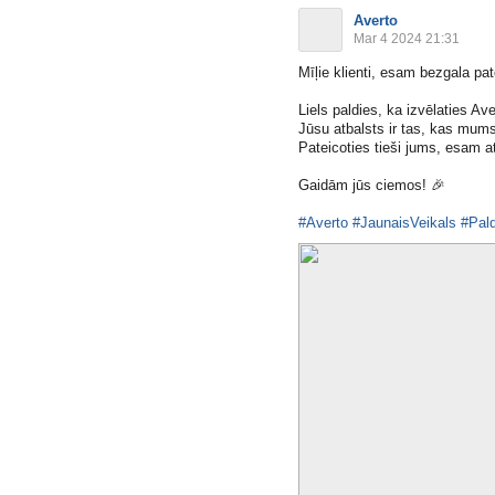
Averto
Mar 4 2024 21:31
Mīļie klienti, esam bezgala pa
Liels paldies, ka izvēlaties Ave
Jūsu atbalsts ir tas, kas mums 
Pateicoties tieši jums, esam at
Gaidām jūs ciemos!
🎉
#Averto
#JaunaisVeikals
#Pal