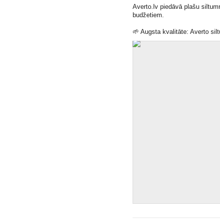
Averto.lv
piedāvā plašu siltum
budžetiem.
🌱
Augsta kvalitāte: Averto silt