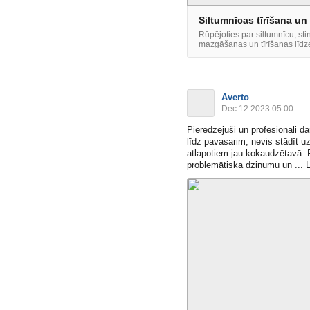
Siltumnīcas tīrīšana un
Rūpējoties par siltumnīcu, stin
mazgāšanas un tīrīšanas līdzekļ
Averto
Dec 12 2023 05:00
Pieredzējuši un profesionāli dā
līdz pavasarim, nevis stādīt uz
atlapotiem jau kokaudzētavā. 
problemātiska dzinumu un ... L