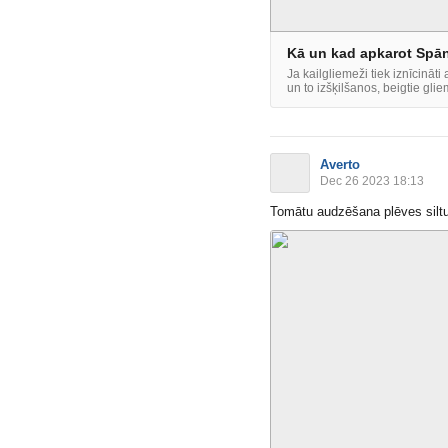
Kā un kad apkarot Spāni
Ja kailgliemeži tiek iznīcināt
un to izšķilšanos, beigtie glie
Averto
Dec 26 2023 18:13
Tomātu audzēšana plēves silt