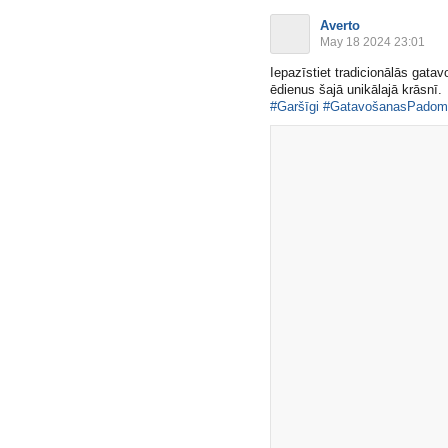
Averto
May 18 2024 23:01
Iepazīstiet tradicionālās gata
ēdienus šajā unikālajā krāsnī.
#Garšīgi
#GatavošanasPadom