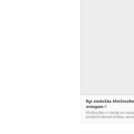
Ilgi ziedošās klinšrozīt
sniegam
Klinšrozītes ir izturīgi un ma
piešķirot dārzam krāšņu akce