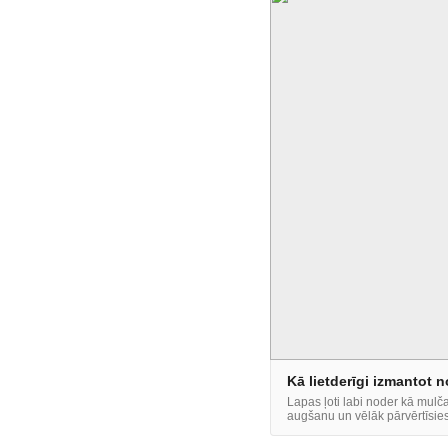
Kā lietderīgi izmantot n
Lapas ļoti labi noder kā mul
augšanu un vēlāk pārvērtīsie