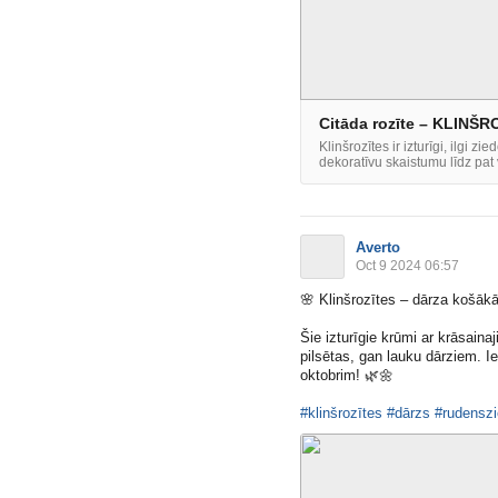
Citāda rozīte – KLINŠR
Klinšrozītes ir izturīgi, ilgi 
dekoratīvu skaistumu līdz pat
Averto
Oct 9 2024 06:57
🌸
Klinšrozītes – dārza košākā
Šie izturīgie krūmi ar krāsainaj
pilsētas, gan lauku dārziem. I
oktobrim!
🌿
🌼
#klinšrozītes
#dārzs
#rudenszi