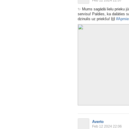
Feb 12 2024 22:07
✨
Mums sagādā lielu prieku j
servisu! Paldies, ka dalāties 
dzinulis uz priekšu!
🙌
#Apmier
Averto
Feb 12 2024 22:06