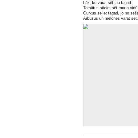
Lūk, ko varat sēt jau tagad:
Tomātus sāciet sēt marta vidū,
Gurķus sējiet tagad, jo no sēš
Arbūzus un melones varat sēt​.