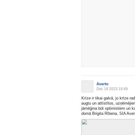
Averto
Dec 18 2023 19:49
Krīze ir tikai galvā, jo krīze r
augtu un attīstītos, uzņēmējie
jāmēģina būt optimistiem un kat
domā Brigita Rībena, SIA Averto