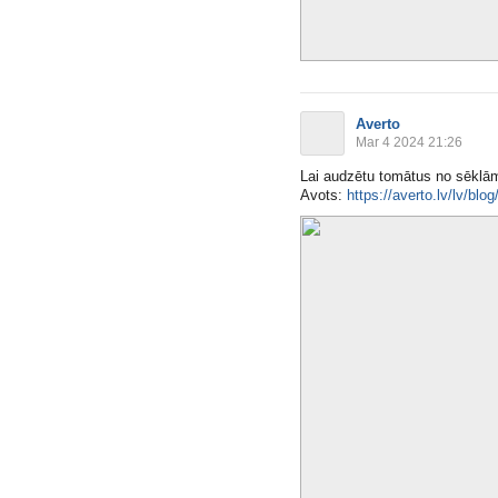
Averto
Mar 4 2024 21:26
Lai audzētu tomātus no sēklā
Avots:
https://averto.lv/lv/blog/