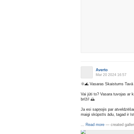
Averto
Mar 20 2024 16:57
🌞
🌊
Vasaras Skaistums Tavā
Vai jūti to? Vasara tuvojas ar k
brīži!
🌅
Ja esi sapņojis par atveldzēš
maigi skūpstīs ādu, tagad ir īst
​...
Read more
—
created galle