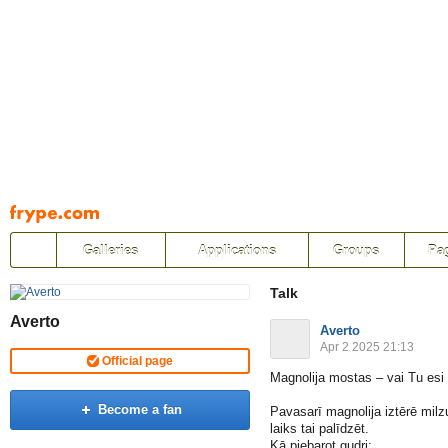
Pāriet
uz
saturu
Galleries
Applications
Groups
Pa
Talk
Averto
Averto
Apr 2 2025 21:13
Official page
Magnolija mostas – vai Tu es
Become a fan
Pavasarī magnolija iztērē milzu
laiks tai palīdzēt.
Kā piebarot gudri: