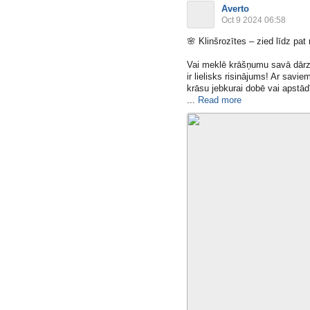
Averto
Oct 9 2024 06:58
🌸
Klinšrozītes – zied līdz pat
Vai meklē krāšņumu savā dārz
ir lielisks risinājums! Ar savi
krāsu jebkurai dobē vai apstād
...
Read more