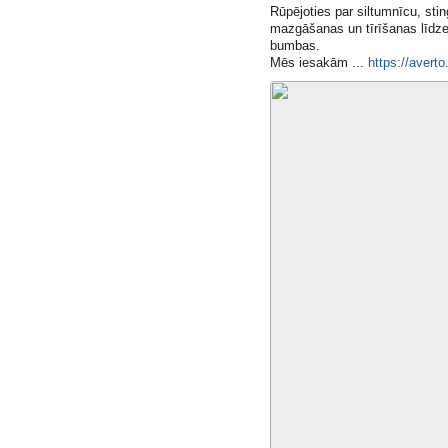
Rūpējoties par siltumnīcu, stin
mazgāšanas un tīrīšanas līdzek
bumbas.
Mēs iesakām ...
https://averto.