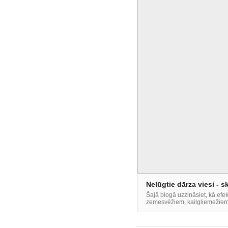
Nelūgtie dārza viesi - sk
Šajā blogā uzzināsiet, kā efek
zemesvēžiem, kailgliemežiem u