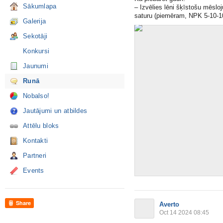
Sākumlapa
– Izvēlies lēni šķīstošu mēslo
saturu (piemēram, NPK 5-10-10)
Galerija
Sekotāji
Konkursi
Jaunumi
Runā
Nobalso!
Jautājumi un atbildes
Attēlu bloks
Kontakti
Partneri
Events
Share
Averto
Oct 14 2024 08:45