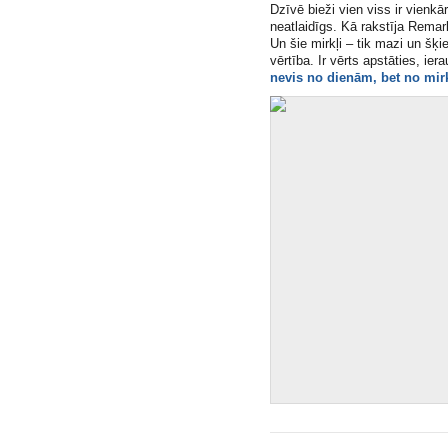
Dzīvē bieži vien viss ir vienkār
neatlaidīgs. Kā rakstīja Rema
Un šie mirkļi – tik mazi un šķi
vērtība. Ir vērts apstāties, ierau
nevis no dienām, bet no mir