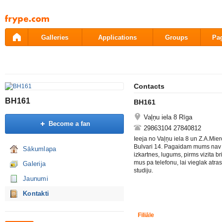
Pāriet
uz
saturu
Galleries
Applications
Groups
Pa
Contacts
BH161
BH161
Vaļņu iela 8 Rīga
Become a fan
29863104 27840812
Ieeja no Vaļņu iela 8 un Z.A.Mie
Bulvari 14. Pagaidam mums nav
Sākumlapa
izkartnes, lugums, pirms vizita br
mus pa telefonu, lai vieglak atras
Galerija
studiju.
Jaunumi
Kontakti
Filiāle