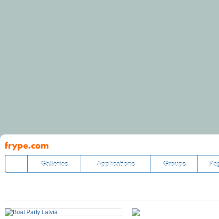
Pāriet
uz
saturu
Galleries
Applications
Groups
Pa