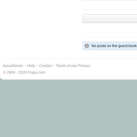
No posts on the guest book
Iepazīšanās
Help
Contact
Terms of use
Privacy
© 2004 - 2026 Frype.com