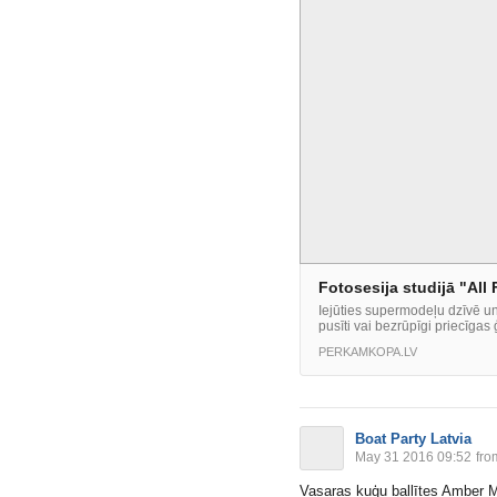
Fotosesija studijā "All
Iejūties supermodeļu dzīvē un 
pusīti vai bezrūpīgi priecīgas
PERKAMKOPA.LV
Boat Party Latvia
May 31 2016 09:52
fro
Vasaras kuģu ballītes Amber M