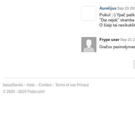
Aurelijus
Sep 20 20
Puiku! :-) Ypač pati
"Dar nejok" skamba k
O šiaip tai nesikuklink
Frype user
Sep 21 2
Gražus pasirodyma
Iepazīšanās
Help
Contact
Terms of use
Privacy
© 2004 - 2026 Frype.com