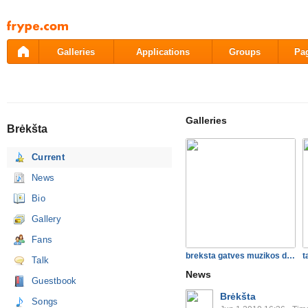
Pāriet
uz
saturu
Galleries
Applications
Groups
Pa
Galleries
Brėkšta
Current
News
Bio
Gallery
Fans
breksta gatves muzikos dien…
t
Talk
News
Guestbook
Brėkšta
Songs