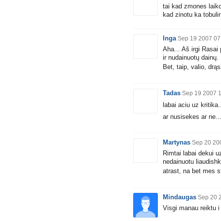
tai kad zmones laikos
kad zinotu ka tobulin
Inga
Sep 19 2007 07
Aha... Aš irgi Rasai 
ir nudainuotų dainų.
Bet, taip, valio, drąs
Tadas
Sep 19 2007 1
labai aciu uz kritika.
ar nusisekes ar ne..
Martynas
Sep 20 20
Rimtai labai dekui u
nedainuotu liaudishk
atrast, na bet mes 
Mindaugas
Sep 20 
Visgi manau reiktu i