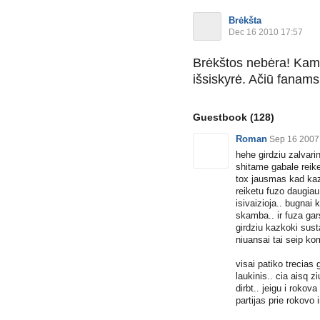
Brėkšta
Dec 16 2010 17:57
Brėkštos nebėra! Kam 
išsiskyrė. Ačiū fanam
Guestbook
(128)
Roman
Sep 16 2007
hehe girdziu zalvarin
shitame gabale reike
tox jausmas kad kaz
reiketu fuzo daugiau
isivaizioja.. bugnai 
skamba.. ir fuza gars
girdziu kazkoki sustai
niuansai tai seip ko
visai patiko trecias 
laukinis.. cia aisq zi
dirbt.. jeigu i roko
partijas prie rokovo i