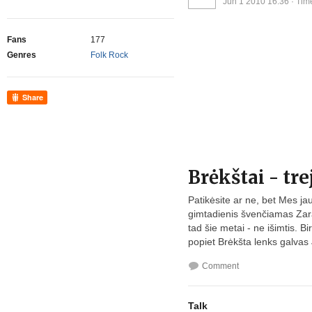
Jun 1 2010 16:36
· Tim
Fans
177
Genres
Folk Rock
Share
Brėkštai - tre
Patikėsite ar ne, bet Mes j
gimtadienis švenčiamas Zar
tad šie metai - ne išimtis. B
popiet Brėkšta lenks galvas 
Comment
Talk