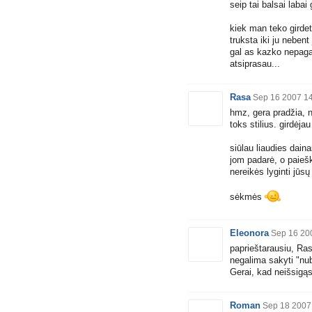
seip tai balsai labai
kiek man teko girdet 
truksta iki ju nebent
gal as kazko nepagav
atsiprasau...
Rasa
Sep 16 2007 1
hmz, gera pradžia, n
toks stilius. girdėja
siūlau liaudies dain
jom padarė, o paiešk
nereikės lyginti jūsų
sėkmės
Eleonora
Sep 16 20
paprieštarausiu, Ras
negalima sakyti "nu
Gerai, kad neišsigąst
Roman
Sep 18 2007