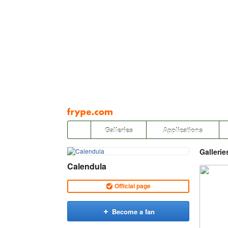
Pāriet
uz
saturu
Galleries
Applications
Gallerie
Calendula
Official page
Become a fan