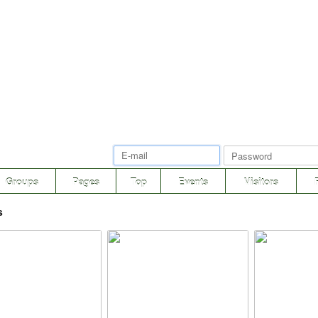
Groups
Pages
Top
Events
Visitors
s