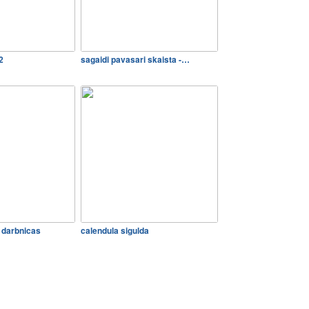
2
sagaidi pavasari skaista -…
 darbnicas
calendula sigulda