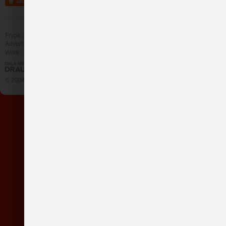
Share
Frype.com services
Help
Contact
Advertising
Work
More
© 2004 - 2026 Frype.com