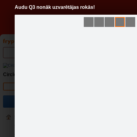
Audu Q3 nonāk uzvarētājas rokās!
Pāriet
uz
saturu
Galleries
Applications
Groups
Pa
Circle K
Official page
Become a fan
Sākumlapa
Statoil Lieliska kafija
SignālViktorīna