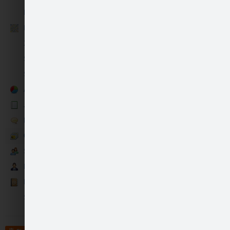
PLUS spēle
Gunitas Avanas pirmā…
Par mūsu saknēm
XL Vasara
Statoil miles spēle
Statoil Laika Ķeršana
Aptaujas
Jaunumi
Runā
Gunitas Avanas pirmā…
Galerija
like
40
Sekotāji
Partneri
Kontakti
Statoil | Greatbakery