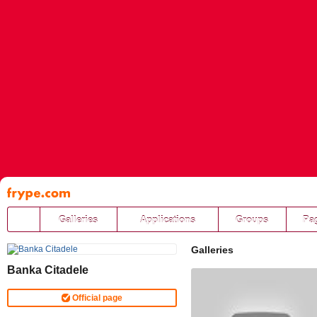
Pāriet
uz
saturu
Galleries
Applications
Groups
Pa
Galleries
Banka Citadele
Official page