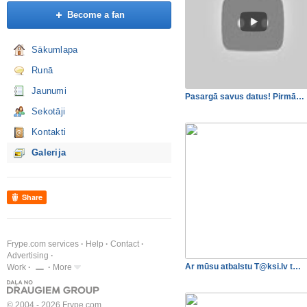
Become a fan
Sākumlapa
Runā
Jaunumi
Pasargā savus datus! Pirmā…
Sekotāji
Kontakti
Galerija
Share
Frype.com services
Help
Contact
Advertising
Ar mūsu atbalstu
T@ksi.lv
t…
Work
More
© 2004 - 2026 Frype.com