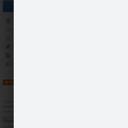
Become a fan
Sākumlapa
Runā
Jaunumi
Sekotāji
Kontakti
Galerija
Share
Frype.com services
Help
Contact
Advertising
Work
More
© 2004 - 2026 Frype.com