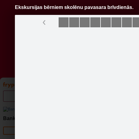
Ekskursijas bērniem skolēnu pavasara brīvdienās.
Pāriet
uz
saturu
Galleries
Applications
Groups
Pa
Ekskurs
Banka Citadele
Official page