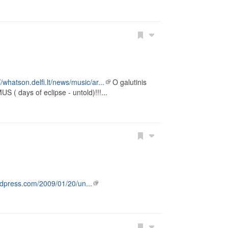
//whatson.delfi.lt/news/music/ar...
O galutinis
 ( days of eclipse - untold)!!!...
rdpress.com/2009/01/20/un...