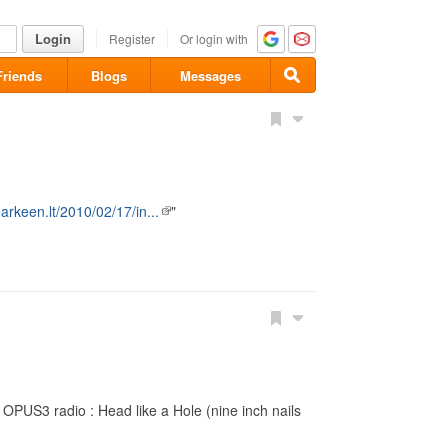
Login
Register
Or login with
Friends
Blogs
Messages
harkeen.lt/2010/02/17/in...
"
 OPUS3 radio : Head like a Hole (nine inch nails