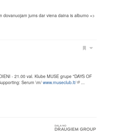
sian dovanuojam jums dar viena daina is albumo =>
IENI - 21.00 val. Klube MUSE grupe "DAYS OF
. Supporting: Serum \m/
www.museclub.lt/
...