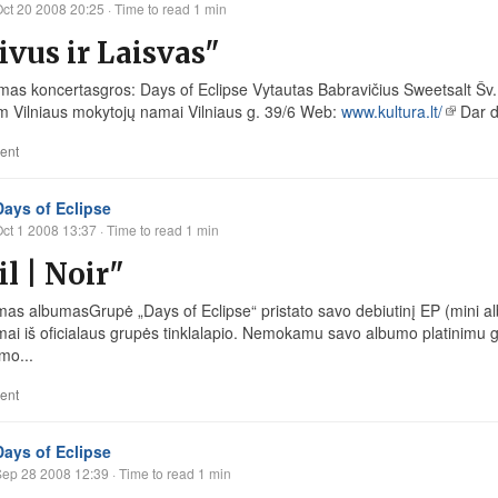
ct 20 2008 20:25
· Time to read 1 min
ivus ir Laisvas"
s koncertasgros: Days of Eclipse Vytautas Babravičius Sweetsalt Šv
m Vilniaus mokytojų namai Vilniaus g. 39/6 Web:
www.kultura.lt/
Dar d
ent
Days of Eclipse
ct 1 2008 13:37
· Time to read 1 min
il | Noir"
s albumasGrupė „Days of Eclipse“ pristato savo debiutinį EP (mini albumą
i iš oficialaus grupės tinklalapio. Nemokamu savo albumo platinimu gru
mo...
ent
Days of Eclipse
Sep 28 2008 12:39
· Time to read 1 min