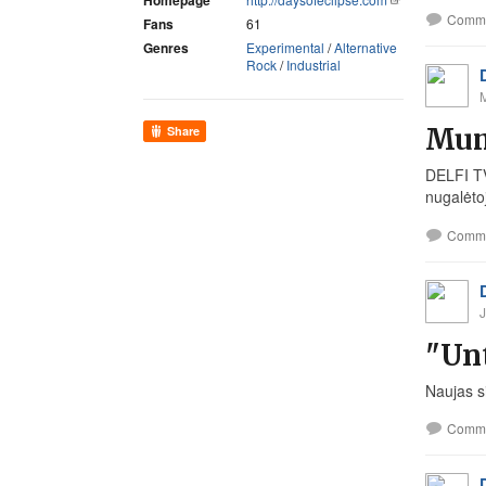
Homepage
Comm
Fans
61
Genres
Experimental
/
Alternative
Rock
/
Industrial
Mums
Share
DELFI TV
nugalėto
Comm
J
"Unt
Naujas si
Comm