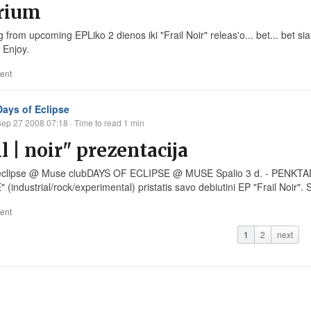
irium
 from upcoming EPLiko 2 dienos iki "Frail Noir" releas'o... bet... bet 
 Enjoy.
ent
Days of Eclipse
Sep 27 2008 07:18
· Time to read 1 min
il | noir" prezentacija
 eclipse @ Muse clubDAYS OF ECLIPSE @ MUSE Spalio 3 d. - PENKTAD
 (industrial/rock/experimental) pristatis savo debiutini EP "Frail Noir"
ent
1
2
next