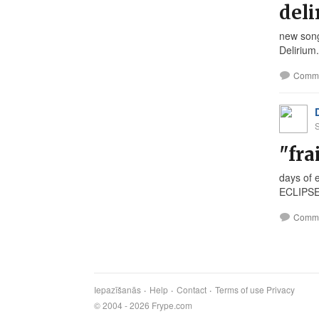
del
new song
Delirium.
Comm
"fra
days of
ECLIPSE"
Comm
Iepazīšanās
Help
Contact
Terms of use
Privacy
© 2004 - 2026 Frype.com