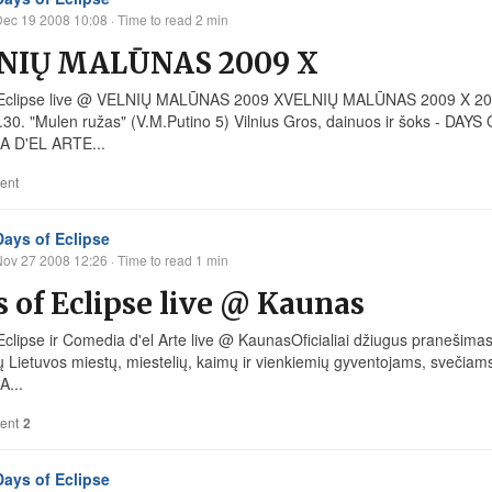
Dec 19 2008 10:08
· Time to read 2 min
NIŲ MALŪNAS 2009 X
Eclipse live @ VELNIŲ MALŪNAS 2009 XVELNIŲ MALŪNAS 2009 X 2008.1
8.30. "Mulen ružas" (V.M.Putino 5) Vilnius Gros, dainuos ir šoks 
 D'EL ARTE...
ent
Days of Eclipse
Nov 27 2008 12:26
· Time to read 1 min
 of Eclipse live @ Kaunas
clipse ir Comedia d'el Arte live @ KaunasOficialiai džiugus pranešimas l
 Lietuvos miestų, miestelių, kaimų ir vienkiemių gyventojams, svečiam
...
ent
2
Days of Eclipse