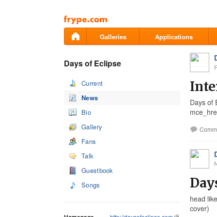
Pāriet
uz
saturu
Galleries
Applications
Days of Eclipse
Current
Inte
News
Days of 
mce_hre
Bio
Gallery
Comm
Fans
Talk
Guestbook
Days
Songs
head like
cover)
http://daysofeclipse.com