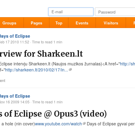
Groups
Pages
Top
Events
Visitors
Days of Eclipse
Feb 17 2010 11:52
· Time to read 1 min
rview for Sharkeen.lt
Eclipse intervju
Sharkeen.lt
(Naujos muzikos žurnalas)<A href="
http://s
f="
http://sharkeen.lt/2010/02/17/in...
ent
Days of Eclipse
Nov 16 2009 14:05
· Time to read 1 min
 of Eclipse @ Opus3 (video)
 a hole (nin cover)
www.youtube.com/watch
Days of Eclipse gyvai per