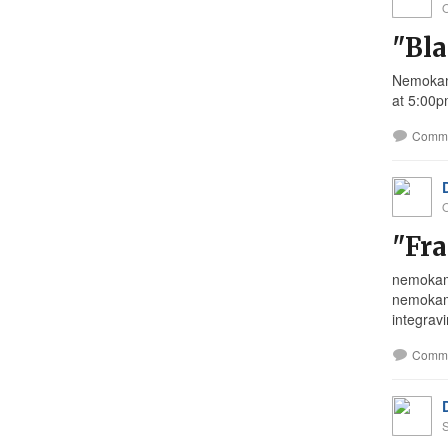
O
"Bla
Nemokama
at 5:00p
Comm
O
"Fra
nemokama
nemokama
integravi
Comm