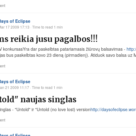
ent
Days of Eclipse
Mar 17 2009 17:13
· Time to read 1 min
 reikia jusu pagalbos!!!
 konkursasYra dar paskelbtas patariamasis žiūrovų balsavimas -
http:
jas bus paskelbtas kovo 23 dieną (pirmadienį). Atiduok savo balsa uz MUS
ent
Days of Eclipse
an 21 2009 11:17
· Time to read 1 min
old" naujas singlas
nglas - "Untold" ir "Untold (no love lost) version
http://daysofeclipse.wo
ent
Days of Eclipse