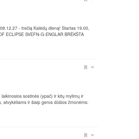
2.27 - trečią Kalėdų dieną! Startas 19.00,
- DAYS OF ECLIPSE SVEFN-G-ENGLAR BRĖKŠTA
aikinosios sostinės (ypač) ir kitų mylimų ir
s, atvykėliams ir šiaip geros dūšios žmonėms: