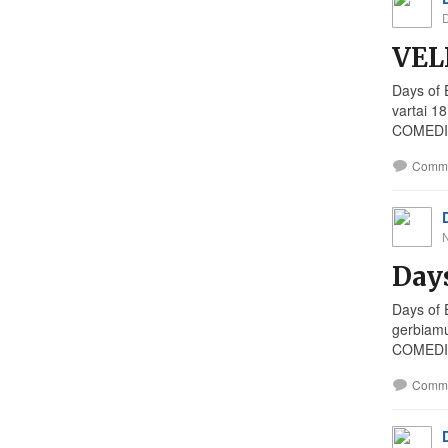
VEL
Days of 
vartai 1
COMEDIA
Comm
Days
Days of E
gerbiamų
COMEDIA
Comm