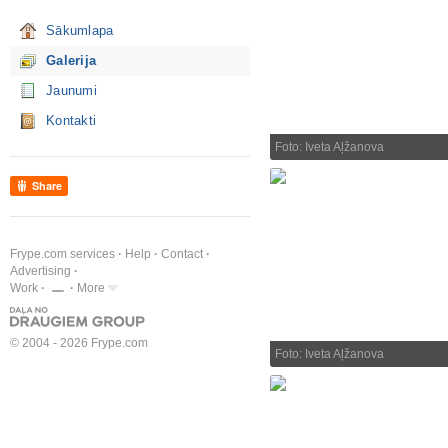
Sākumlapa
Galerija
Jaunumi
Kontakti
Foto: Iveta Aļžanova
Share
Frype.com services
Help
Contact
Advertising
Work
More
© 2004 - 2026 Frype.com
Foto: Iveta Aļžanova