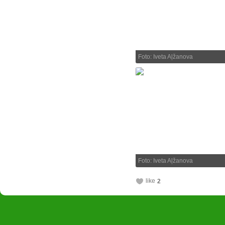
Foto: Iveta Aļžanova
Foto: Iveta Aļžanova
like
2