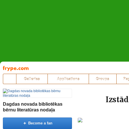
Pāriet
uz
saturu
Galleries
Applications
Groups
Pa
Izstā
Dagdas novada bibliotēkas
bērnu literatūras nodaļa
Become a fan