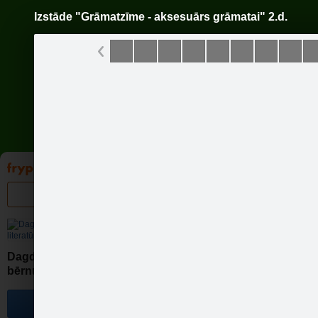
Izstāde "Grāmatzīme - aksesuārs grāmatai" 2.d.
Pāriet
uz
saturu
Galleries
Applications
Groups
Pa
Izstā
Dagdas novada bibliotēkas
bērnu literatūras nodaļa
Become a fan