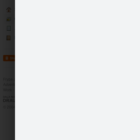
Sākumlapa
Galerija
Jaunumi
Kontakti
Foto: Iveta Aļžanova
Share
Frype.com services
Help
Contact
Advertising
Work
More
© 2004 - 2026 Frype.com
Foto: Iveta Aļžanova