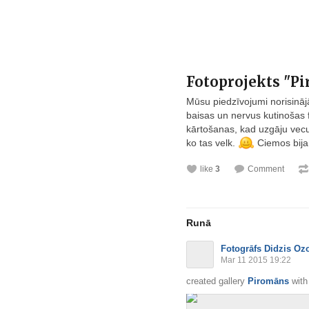
Fotoprojekts "P
Mūsu piedzīvojumi norisinā
baisas un nervus kutinošas f
kārtošanas, kad uzgāju vec
ko tas velk.
Ciemos bija 
like
3
Comment
Runā
Fotogrāfs Didzis Oz
Mar 11 2015 19:22
created gallery
Piromāns
wit