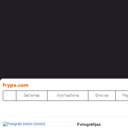
Pāriet
uz
saturu
Galleries
Applications
Groups
Pa
Fotogrāfijas