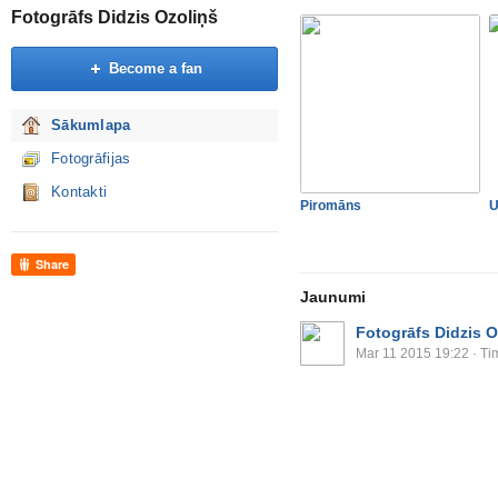
Fotogrāfs Didzis Ozoliņš
Become a fan
Sākumlapa
Fotogrāfijas
Kontakti
Piromāns
U
Share
Jaunumi
Fotogrāfs Didzis O
Mar 11 2015 19:22
· Ti