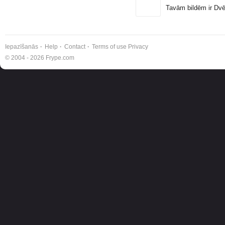
Tavām bildēm ir Dv
Iepazīšanās
Help
Contact
Terms of use
Privacy
© 2004 - 2026 Frype.com