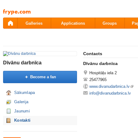
Pāriet
uz
saturu
Galleries
Applications
Groups
Pa
Contacts
Dīvānu darbnīca
Dīvānu darbnīca
Hospitāļu iela 2
Become a fan
25477965
www.divanudarbnica.lv
Sākumlapa
info@divanudarbnica.lv
Galerija
Jaunumi
Kontakti