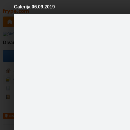
Galerija 06.09.2019
Pāriet
uz
saturu
Galleries
Applications
Groups
Pa
Dīvānu darbnīca
Become a fan
Gultas parauga izpārdošana -
http://www.divanudarbnica.l
Sākumlapa
Galerija
Jaunumi
Kontakti
Share
Gultas parauga izpār…