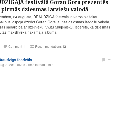
DZĪGAJĀ festivālā Goran Gora prezentēs
 pirmās dziesmas latviešu valodā
estdien, 24.augustā, DRAUDZĪGĀ festivāla ietvaros plašākai
bai būs iespēja dzirdēt Goran Gora jaunās dziesmas latviešu valodā,
šas sadarbībā ar dzejnieku Knutu Skujenieku. Iecerēts, ka dziesmas
ļautas mākslinieka nākamajā albumā.
Comment
1
Recommendations
12
Draudzīgs festivāls
Aug 20 2013 06:25
· Time to read 2 min