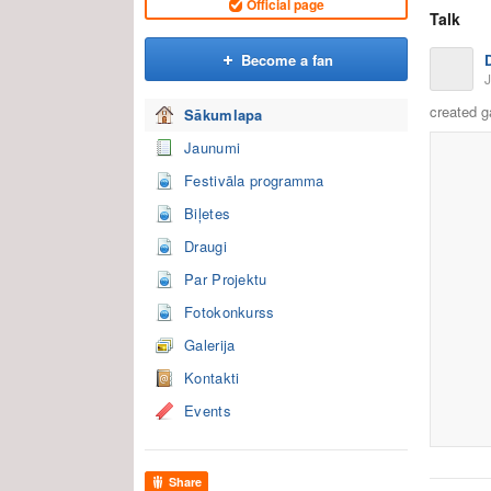
Official page
Talk
Become a fan
J
created g
Sākumlapa
Jaunumi
Festivāla programma
Biļetes
Draugi
Par Projektu
Fotokonkurss
Galerija
Kontakti
Events
Share