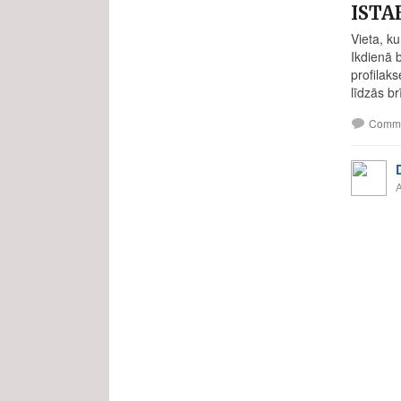
ISTA
Vieta, k
Ikdienā b
profilaks
līdzās br
Comm