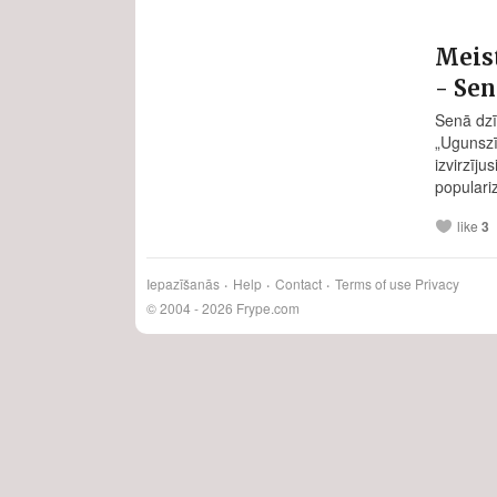
Meis
- Sen
Senā dzī
„Ugunszī
izvirzīju
populari
like
3
Iepazīšanās
Help
Contact
Terms of use
Privacy
© 2004 - 2026 Frype.com