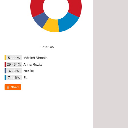
Total:
45
5 - 11%
Mārtiņš Sirmais
29 - 64%
Anna Rozīte
4 - 9%
Nils Īle
7 - 16%
Es
Share