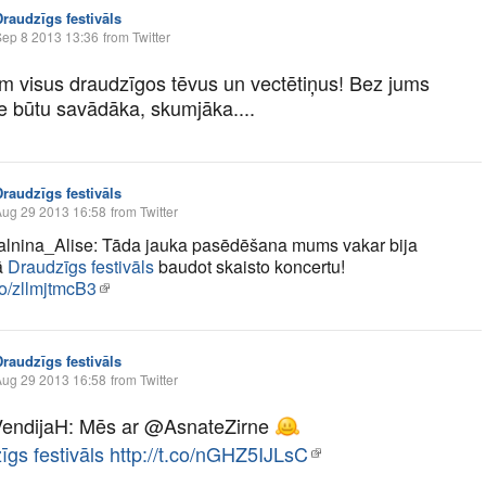
Draudzīgs festivāls
Sep 8 2013 13:36
from Twitter
m visus draudzīgos tēvus un vectētiņus! Bez jums
e būtu savādāka, skumjāka....
Draudzīgs festivāls
Aug 29 2013 16:58
from Twitter
nina_Alise: Tāda jauka pasēdēšana mums vakar bija
ā
Draudzīgs festivāls
baudot skaisto koncertu!
.co/zllmjtmcB3
Draudzīgs festivāls
Aug 29 2013 16:58
from Twitter
endijaH: Mēs ar @AsnateZirne
gs festivāls
http://t.co/nGHZ5IJLsC