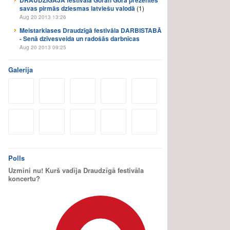
DRAUDZĪGAJĀ festivālā Goran Gora prezentēs
savas pirmās dziesmas latviešu valodā
(1)
Aug 20 2013 13:26
Meistarklases Draudzīgā festivāla DARBISTABĀ
- Senā dzīvesveida un radošās darbnīcas
Aug 20 2013 09:25
Galerija
Polls
Uzmini nu! Kurš vadīja Draudzīgā festivāla
koncertu?