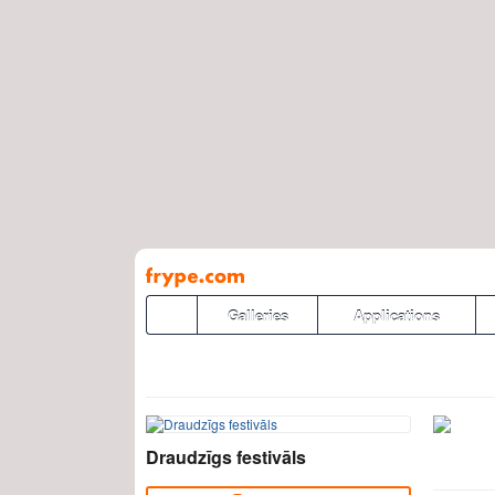
Pāriet
uz
saturu
Galleries
Applications
Draudzīgs festivāls