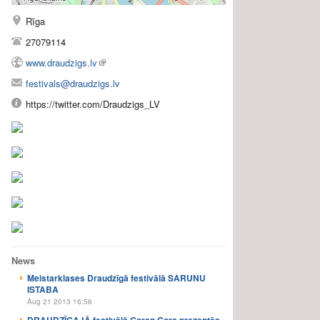
Rīga
27079114
www.draudzigs.lv
festivals@draudzigs.lv
https://twitter.com/Draudzigs_LV
News
Meistarklases Draudzīgā festivālā SARUNU
ISTABA
Aug 21 2013 16:56