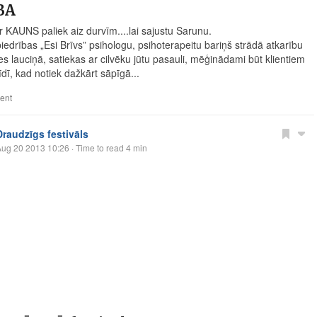
BA
ur KAUNS paliek aiz durvīm....lai sajustu Sarunu.
iedrības „Esi Brīvs” psihologu, psihoterapeitu bariņš strādā atkarību
es lauciņā, satiekas ar cilvēku jūtu pasauli, mēģinādami būt klientiem
īdī, kad notiek dažkārt sāpīgā...
ent
Draudzīgs festivāls
Aug 20 2013 10:26
· Time to read 4 min