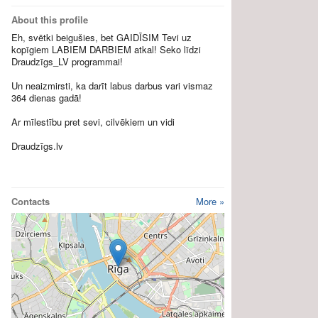
About this profile
Eh, svētki beigušies, bet GAIDĪSIM Tevi uz
kopīgiem LABIEM DARBIEM atkal! Seko līdzi
Draudzīgs_LV programmai!
Un neaizmirsti, ka darīt labus darbus vari vismaz
364 dienas gadā!
Ar mīlestību pret sevi, cilvēkiem un vidi
Draudzīgs.lv
Contacts
More »