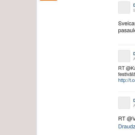
Sveica
pasaul
RT @Kal
festivāl
http://t
RT @V
Draudzī