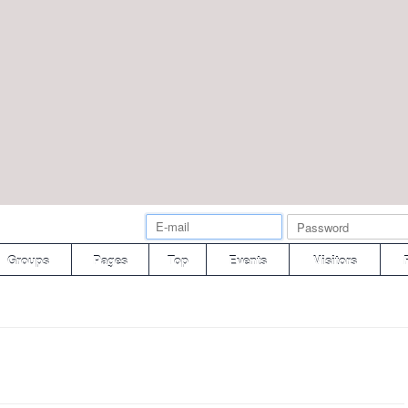
Groups
Pages
Top
Events
Visitors