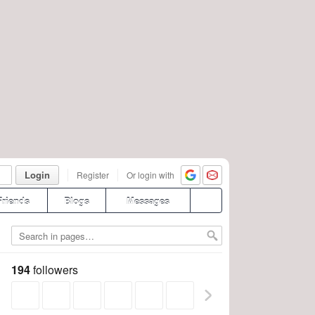
Login
Register
Or login with
Friends
Blogs
Messages
194
followers