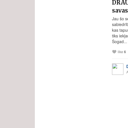
DRAU
savas
Jau šo s
sabiedrī
kas tapu
tiks iek
Šogad...
like
6