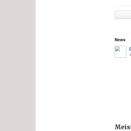
News
Meis