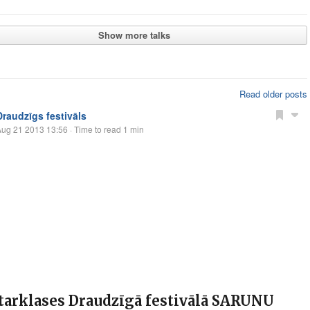
Show more talks
Read older posts
Draudzīgs festivāls
Aug 21 2013 13:56
· Time to read 1 min
tarklases Draudzīgā festivālā SARUNU