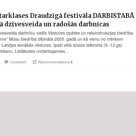
tarklases Draudzīgā festivāla DARBISTABĀ
ā dzīvesveida un radošās darbnīcas
vesveida darbnīcu vadīs Vēstures izpētes un rekonstrukcijas biedrība
me” Mūsu biedrība dibināta 2005. gadā un kā vienu no mērķiem
si Latvijas senākās vēstures, īpaši vēlā dzelzs laikmeta (9.-
12.gs
)
zēšanu. Lielākoties nodarbojamies...
Comment
Recommendations
4