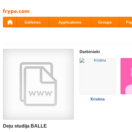
Pāriet
uz
saturu
Galleries
Applications
Groups
Pa
Darbinieki
Kristina
Deju studija BALLE