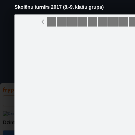
Skolēnu turnīrs 2017 (8.-9. klašu grupa)
Pāriet
uz
saturu
Galleries
Applications
Groups
Pa
S
Dzintara boulings