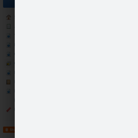
Become a fan
Sākumlapa
Jaunumi
"Dzintara boulings" piedāvā
Darba laiks
Cenas
Galerija
Bildes no aizvadītā…
Noteikumi
Kontakti
Boulinga vēsture
Konkursi
Events
Bildes no aizvadītā…
Share