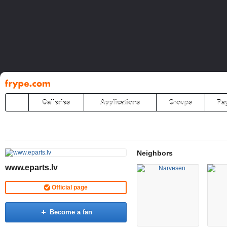
Pāriet
uz
saturu
Galleries
Applications
Groups
Pa
Neighbors
www.eparts.lv
Official page
Become a fan