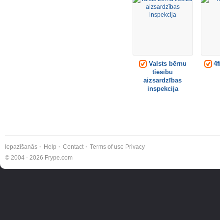
Valsts bērnu
4f
tiesību
aizsardzības
inspekcija
Iepazīšanās
Help
Contact
Terms of use
Privacy
© 2004 - 2026 Frype.com