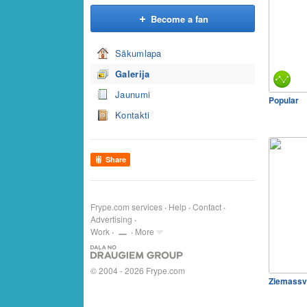
Become a fan
Sākumlapa
Galerija
Jaunumi
Popular
Kontakti
Share
Frype.com services
Help
Contact
Advertising
Work
More
© 2004 - 2026 Frype.com
Ziemassvēt