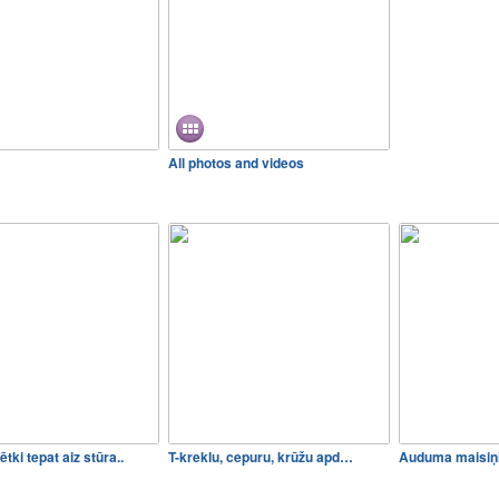
All photos and videos
ki tepat aiz stūra..
T-kreklu, cepuru, krūžu apd…
Auduma maisiņi