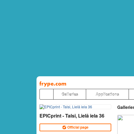
Pāriet
uz
saturu
Galleries
Applications
Gallerie
EPICprint - Talsi, Lielā iela 36
Official page