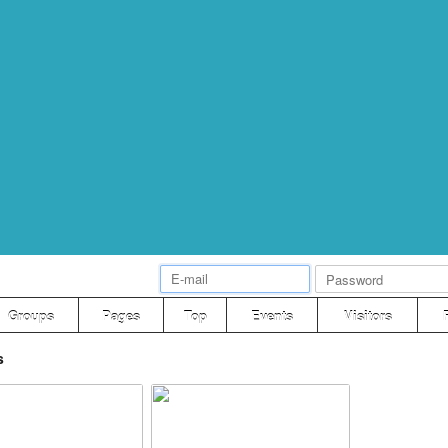
Groups
Pages
Top
Events
Visitors
s