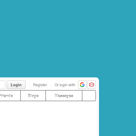
Login
Register
Or login with
Friends
Blogs
Messages