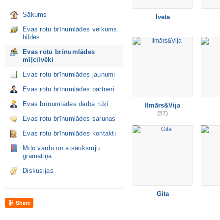
Sākums
Iveta
Evas rotu brīnumlādes veikums
bildēs
Evas rotu brīnumlādes
mīļcilvēki
Evas rotu brīnumlādes jaunumi
Evas rotu brīnumlādes partneri
Evas brīnumlādes darba rūķi
Ilmārs&Vija
(57)
Evas rotu brīnumlādes sarunas
Evas rotu brīnumlādes kontakti
Mīļo vārdu un atsauksmju
grāmatiņa
Diskusijas
Gita
Share