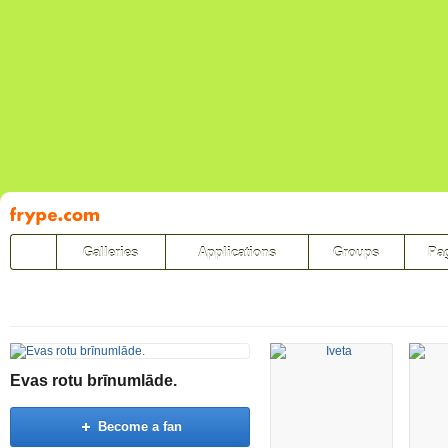
Pāriet
uz
saturu
Galleries
Applications
Groups
Pa
Evas rotu brīnumlāde.
Become a fan